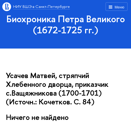
НИУ ВШЭ в Санкт-Петербурге
Меню
Биохроника Петра Великого
(1672-1725 гг.)
Усачев Матвей, стряпчий
Хлебенного дворца, приказчик
с.Ващяжникова (1700-1701)
(Источн.: Кочетков. С. 84)
Ничего не найдено