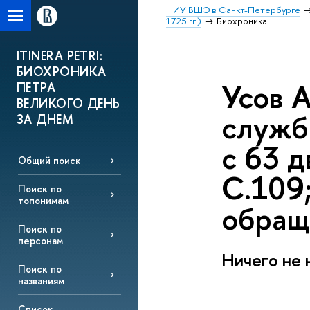
НИУ ВШЭ в Санкт-Петербурге
1725 гг.)
Биохроника
ITINERA PETRI:
БИОХРОНИКА
Усов 
ПЕТРА
ВЕЛИКОГО ДЕНЬ
служб
ЗА ДНЕМ
с 63 д
Общий поиск
С.109;
Поиск по
топонимам
обращ
Поиск по
персонам
Ничего не 
Поиск по
названиям
Список