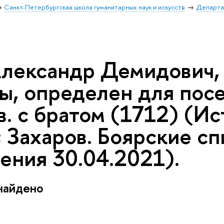
Санкт-Петербургская школа гуманитарных наук и искусств
Департа
Александр Демидович,
ы, определен для посе
в. с братом (1712) (Ис
 Захаров. Боярские сп
ения 30.04.2021).
найдено