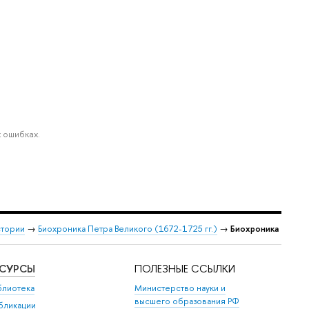
 ошибках.
стории
→
Биохроника Петра Великого (1672-1725 гг.)
→
Биохроника
ЕСУРСЫ
ПОЛЕЗНЫЕ ССЫЛКИ
блиотека
Министерство науки и
высшего образования РФ
бликации