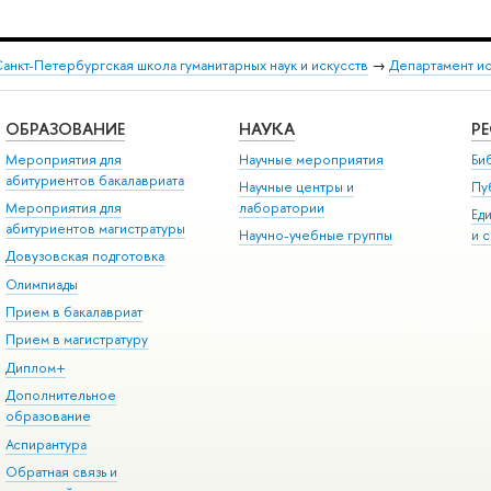
анкт-Петербургская школа гуманитарных наук и искусств
→
Департамент и
ОБРАЗОВАНИЕ
НАУКА
Р
Мероприятия для
Научные мероприятия
Би
абитуриентов бакалавриата
Научные центры и
Пу
Мероприятия для
лаборатории
Ед
абитуриентов магистратуры
Научно-учебные группы
и 
Довузовская подготовка
Олимпиады
Прием в бакалавриат
Прием в магистратуру
Диплом+
Дополнительное
образование
Аспирантура
Обратная связь и