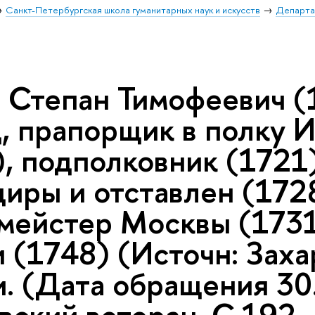
Санкт-Петербургская школа гуманитарных наук и искусств
Департа
 Степан Тимофеевич (1
, прапорщик в полку И
, подполковник (1721
иры и отставлен (1728
мейстер Москвы (1731
 (1748) (Источн: Заха
и. (Дата обращения 30