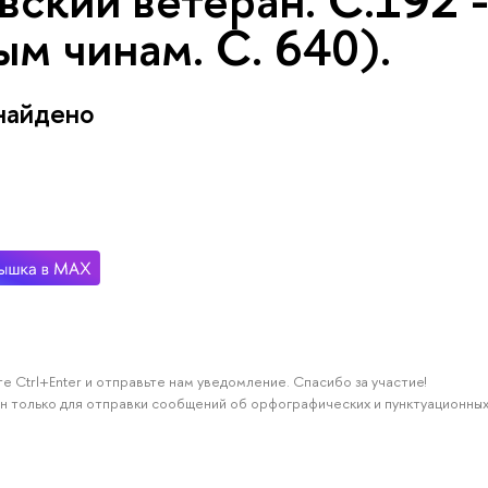
вский ветеран. С.192 
м чинам. С. 640).
найдено
е Ctrl+Enter и отправьте нам уведомление. Спасибо за участие!
н только для отправки сообщений об орфографических и пунктуационных