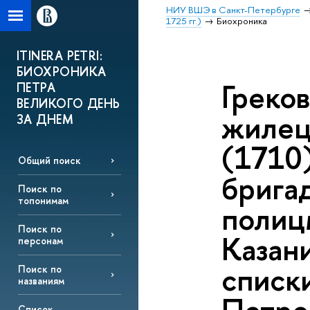
НИУ ВШЭ в Санкт-Петербурге
1725 гг.)
Биохроника
ITINERA PETRI:
БИОХРОНИКА
Греков
ПЕТРА
ВЕЛИКОГО ДЕНЬ
жилец
ЗА ДНЕМ
(1710)
Общий поиск
бригад
Поиск по
топонимам
полиц
Поиск по
Казани
персонам
списк
Поиск по
названиям
Список