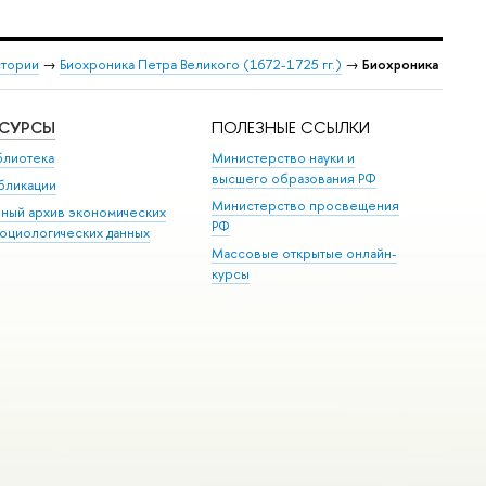
стории
→
Биохроника Петра Великого (1672-1725 гг.)
→
Биохроника
ЕСУРСЫ
ПОЛЕЗНЫЕ ССЫЛКИ
блиотека
Министерство науки и
высшего образования РФ
бликации
Министерство просвещения
иный архив экономических
РФ
социологических данных
Массовые открытые онлайн-
курсы