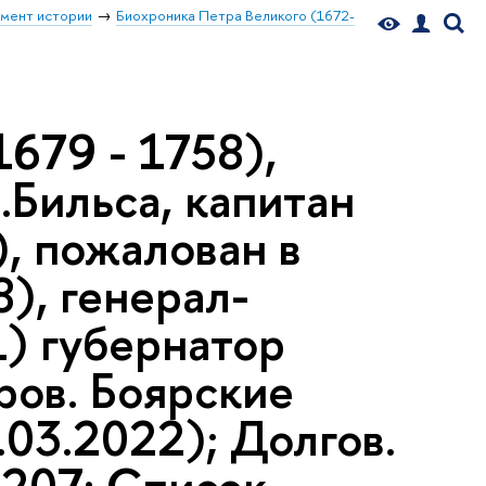
мент истории
Биохроника Петра Великого (1672-
679 - 1758),
.Бильса, капитан
), пожалован в
), генерал-
) губернатор
ров. Боярские
.03.2022); Долгов.