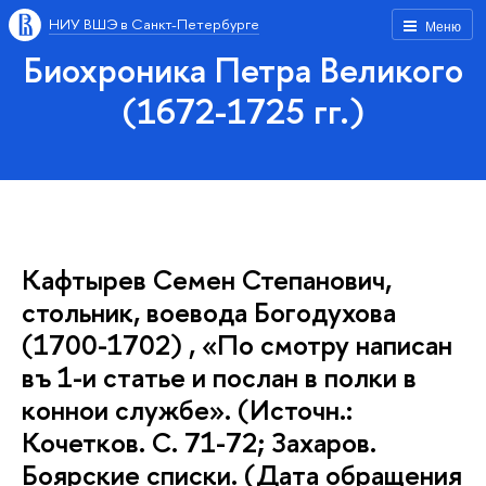
НИУ ВШЭ в Санкт-Петербурге
Меню
Биохроника Петра Великого
(1672-1725 гг.)
Кафтырев Семен Степанович,
стольник, воевода Богодухова
(1700-1702) , «По смотру написан
въ 1-и статье и послан в полки в
коннои службе». (Источн.:
Кочетков. С. 71-72; Захаров.
Боярские списки. (Дата обращения