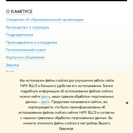
О КАМПУСЕ
ОБ
Сведения об образовательной организации
Мер
Руководство и структура
Мер
Подразделения
Дов
Преподаватели и сотрудники
Ол
Попечительский совет
При
Корпуса и общежития
При
Закупки
Ди
ВШЭ для студентов с ограниченными возможностями
До
здоровья и инвалидностью
Ас
Мы используем файлы cookies для улучшения работы сайта
Версия для слабовидящих
НИУ ВШЭ и большего удобства его использования. Более
Обр
подробную информацию об использовании файлов cookies
Единая платежная страница
можно найти
здесь
, наши правила обработки персональных
данных –
здесь
. Продолжая пользоваться сайтом, вы
✖
Редактору
подтверждаете, что были проинформированы об
© НИУ ВШЭ 1993–2026
Адреса и контакты
Условия использования
использовании файлов cookies сайтом НИУ ВШЭ и согласны
с нашими правилами обработки персональных данных. Вы
материалов
Политика конфиденциальности
Карта сайта
можете отключить файлы cookies в настройках Вашего
Шрифты HSE Sans и HSE Slab разработаны в
Школе дизайна НИУ ВШЭ
браузера.