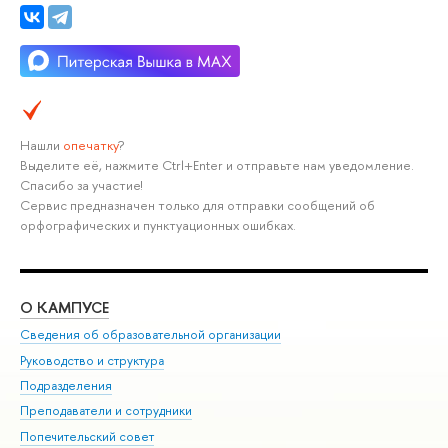
Нашли
опечатку
?
Выделите её, нажмите Ctrl+Enter и отправьте нам уведомление.
Спасибо за участие!
Сервис предназначен только для отправки сообщений об
орфографических и пунктуационных ошибках.
О КАМПУСЕ
ОБ
Сведения об образовательной организации
Мер
Руководство и структура
Мер
Подразделения
Дов
Преподаватели и сотрудники
Ол
Попечительский совет
При