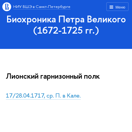
НИУ ВШЭ в Санкт-Петербурге
Меню
Биохроника Петра Великого
(1672-1725 гг.)
Лионский гарнизонный полк
17/28.04.1717, ср. П. в Кале.