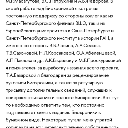
М.Р.Масагутова, В.С.Петрухина и А.В.Федорова. В
своей работе над Биохроникой я встречал
постоянную поддержку со стороны коллег как из
Санкт-Петербургского филиала ВШЭ, так и из
Европейского университета в Санк-Петербурге и
Санкт-Петербургского института истории РАН, а
именно со стороны В.В.Лапина, А.А.Селина,
Т.В.Сазоновой, Н.Л.Корсаковой, О.А.Абеленцевой,
А.П.Павлова и др. А.К.Гаврилову и М.Е.Проскуряковой
я признателен за выработку названия всего проекта,
Т.А.Базаровой я благодарен за рецензирование
рукописи Биохроники, а также за регулярную
присылку дополнительных сведений, служащих к
совершенствованию и полноте Биохроники. Вот тут-
то необходимо ответить тем, кто постоянно
подталкивает меня к изданию Биохроники в
бумажном виде. Некоторые пугали меня утратой
копирайта на эту интеллектуальную собственность.