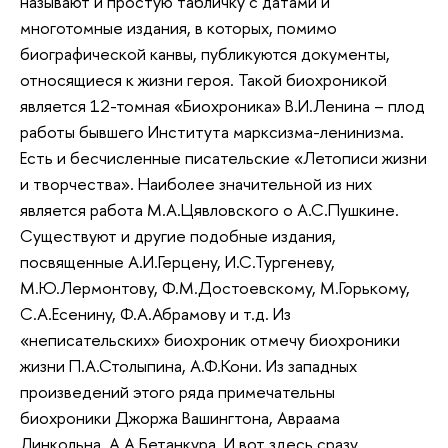
называют и простую табличку с датами и
многотомные издания, в которых, помимо
биографической канвы, публикуются документы,
относящиеся к жизни героя. Такой биохроникой
является 12-томная «Биохроника» В.И.Ленина – плод
работы бывшего Института марксизма-ленинизма.
Есть и бесчисленные писательские «Летописи жизни
и творчества». Наиболее значительной из них
является работа М.А.Цявловского о А.С.Пушкине.
Существуют и другие подобные издания,
посвященные А.И.Герцену, И.С.Тургеневу,
М.Ю.Лермонтову, Ф.М.Достоевскому, М.Горькому,
С.А.Есенину, Ф.А.Абрамову и т.д. Из
«неписательских» биохроник отмечу биохроники
жизни П.А.Столыпина, А.Ф.Кони. Из западных
произведений этого ряда примечательны
биохроники Джоржа Вашингтона, Авраама
Линкольна, А.А.Бетанкура. И вот здесь сразу