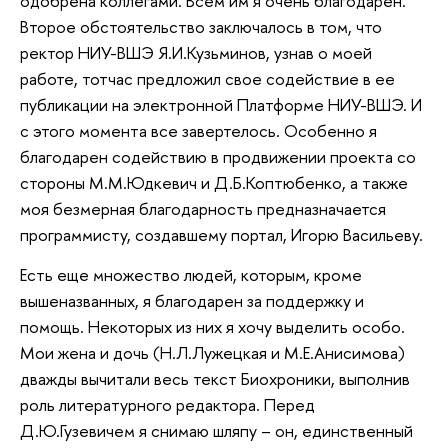
одобрена коллегами. Всем им я очень благодарен.
Второе обстоятельство заключалось в том, что
ректор НИУ-ВШЭ Я.И.Кузьминов, узнав о моей
работе, тотчас предложил свое содействие в ее
публикации на электронной Платформе НИУ-ВШЭ. И
с этого момента все завертелось. Особенно я
благодарен содействию в продвижении проекта со
стороны М.М.Юдкевич и Д.Б.Коптюбенко, а также
моя безмерная благодарность предназначается
программисту, создавшему портал, Игорю Васильеву.
Есть еще множество людей, которым, кроме
вышеназванных, я благодарен за поддержку и
помощь. Некоторых из них я хочу выделить особо.
Мои жена и дочь (Н.Л.Лужецкая и М.Е.Анисимова)
дважды вычитали весь текст Биохроники, выполнив
роль литературного редактора. Перед
Д.Ю.Гузевичем я снимаю шляпу – он, единственный