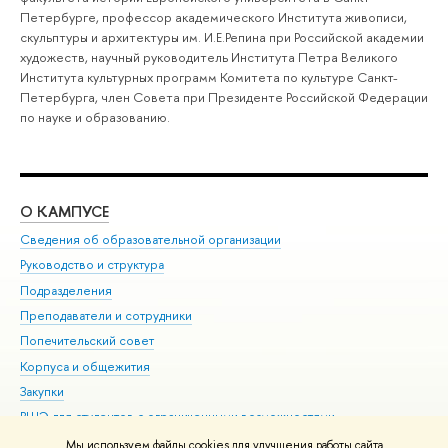
Петербурге, профессор академического Института живописи,
скульптуры и архитектуры им. И.Е.Репина при Российской академии
художеств, научный руководитель Института Петра Великого
Института культурных программ Комитета по культуре Санкт-
Петербурга, член Совета при Президенте Российской Федерации
по науке и образованию.
О КАМПУСЕ
ОБ
Сведения об образовательной организации
Мер
Руководство и структура
Мер
Подразделения
Дов
Преподаватели и сотрудники
Ол
Попечительский совет
При
Корпуса и общежития
При
Закупки
Ди
ВШЭ для студентов с ограниченными возможностями
До
здоровья и инвалидностью
Ас
Мы используем файлы cookies для улучшения работы сайта