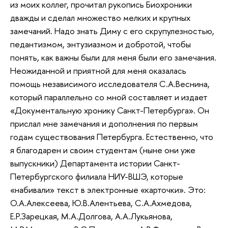
из моих коллег, прочитал рукопись Биохроники
дважды и сделал множество мелких и крупных
замечаний. Надо знать Диму с его скрупулезностью,
педантизмом, энтузиазмом и добротой, чтобы
понять, как важны были для меня были его замечания.
Неожиданной и приятной для меня оказалась
помощь независимого исследователя С.А.Веснина,
который параллельно со мной составляет и издает
«Документальную хронику Санкт-Петербурга». Он
прислал мне замечания и дополнения по первым
годам существования Петербурга. Естественно, что
я благодарен и своим студентам (ныне они уже
выпускники) Департамента истории Санкт-
Петербургского филиала НИУ-ВШЭ, которые
«набивали» текст в электронные «карточки». Это:
О.А.Алексеева, Ю.В.Алентьева, С.А.Ахмедова,
Е.Р.Зарецкая, М.А.Долгова, А.А.Лукьянова,