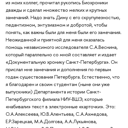
из моих коллег, прочитал рукопись Биохроники
дважды и сделал множество мелких и крупных
замечаний. Надо знать Диму с его скрупулезностью,
педантизмом, энтузиазмом и добротой, чтобы
понять, как важны были для меня были его замечания.
Неожиданной и приятной для меня оказалась
помощь независимого исследователя С.А.Веснина,
который параллельно со мной составляет и издает
«Документальную хронику Санкт-Петербурга». Он
прислал мне замечания и дополнения по первым
годам существования Петербурга. Естественно, что
я благодарен и своим студентам (ныне они уже
выпускники) Департамента истории Санкт-
Петербургского филиала НИУ-ВШЭ, которые
«набивали» текст в электронные «карточки». Это:
О.А.Алексеева, Ю.В.Алентьева, С.А.Ахмедова,
Е.Р.Зарецкая, М.А.Долгова, А.А.Лукьянова,