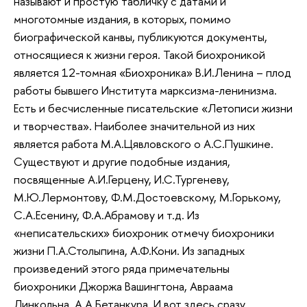
называют и простую табличку с датами и
многотомные издания, в которых, помимо
биографической канвы, публикуются документы,
относящиеся к жизни героя. Такой биохроникой
является 12-томная «Биохроника» В.И.Ленина – плод
работы бывшего Института марксизма-ленинизма.
Есть и бесчисленные писательские «Летописи жизни
и творчества». Наиболее значительной из них
является работа М.А.Цявловского о А.С.Пушкине.
Существуют и другие подобные издания,
посвященные А.И.Герцену, И.С.Тургеневу,
М.Ю.Лермонтову, Ф.М.Достоевскому, М.Горькому,
С.А.Есенину, Ф.А.Абрамову и т.д. Из
«неписательских» биохроник отмечу биохроники
жизни П.А.Столыпина, А.Ф.Кони. Из западных
произведений этого ряда примечательны
биохроники Джоржа Вашингтона, Авраама
Линкольна, А.А.Бетанкура. И вот здесь сразу