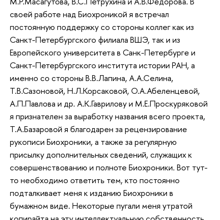
М.Р.Масагутова, В.С.Петрухина и А.В.Федорова. В
своей работе над Биохроникой я встречал
постоянную поддержку со стороны коллег как из
Санкт-Петербургского филиала ВШЭ, так и из
Европейского университета в Санк-Петербурге и
Санкт-Петербургского института истории РАН, а
именно со стороны В.В.Лапина, А.А.Селина,
Т.В.Сазоновой, Н.Л.Корсаковой, О.А.Абеленцевой,
А.П.Павлова и др. А.К.Гаврилову и М.Е.Проскуряковой
я признателен за выработку названия всего проекта,
Т.А.Базаровой я благодарен за рецензирование
рукописи Биохроники, а также за регулярную
присылку дополнительных сведений, служащих к
совершенствованию и полноте Биохроники. Вот тут-
то необходимо ответить тем, кто постоянно
подталкивает меня к изданию Биохроники в
бумажном виде. Некоторые пугали меня утратой
копирайта на эту интеллектуальную собственность.