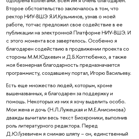
одобрена коллегами. Всем им я очень благодарен.
Второе обстоятельство заключалось в том, что
ректор НИУ-ВШЭ Я.И.Кузьминов, узнав о моей
работе, тотчас предложил свое содействие в ее
публикации на электронной Платформе НИУ-ВШЭ. И
с этого момента все завертелось. Особенно я
благодарен содействию в продвижении проекта со
стороны М.М.Юдкевич и Д.Б.Коптюбенко, а также
моя безмерная благодарность предназначается
программисту, создавшему портал, Игорю Васильеву.
Есть еще множество людей, которым, кроме
вышеназванных, я благодарен за поддержку и
помощь. Некоторых из них я хочу выделить особо.
Мои жена и дочь (Н.Л.Лужецкая и М.Е.Анисимова)
дважды вычитали весь текст Биохроники, выполнив
роль литературного редактора. Перед
Д.Ю.Гузевичем я снимаю шляпу – он, единственный