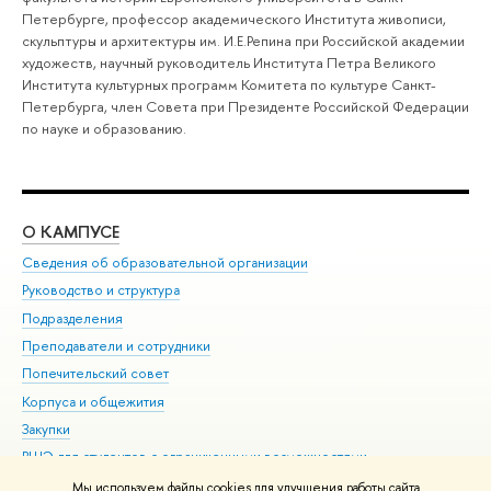
Петербурге, профессор академического Института живописи,
скульптуры и архитектуры им. И.Е.Репина при Российской академии
художеств, научный руководитель Института Петра Великого
Института культурных программ Комитета по культуре Санкт-
Петербурга, член Совета при Президенте Российской Федерации
по науке и образованию.
О КАМПУСЕ
ОБ
Сведения об образовательной организации
Мер
Руководство и структура
Мер
Подразделения
Дов
Преподаватели и сотрудники
Ол
Попечительский совет
При
Корпуса и общежития
При
Закупки
Ди
ВШЭ для студентов с ограниченными возможностями
До
здоровья и инвалидностью
Ас
Мы используем файлы cookies для улучшения работы сайта