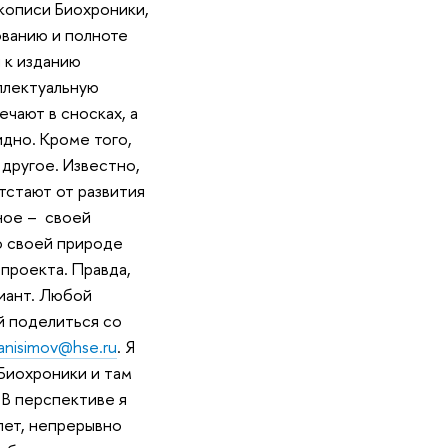
укописи Биохроники,
ованию и полноте
 к изданию
ллектуальную
чают в сносках, а
идно. Кроме того,
 другое. Известно,
тстают от развития
вное – своей
о своей природе
проекта. Правда,
иант. Любой
й поделиться со
anisimov@hse.ru
. Я
Биохроники и там
 В перспективе я
лет, непрерывно