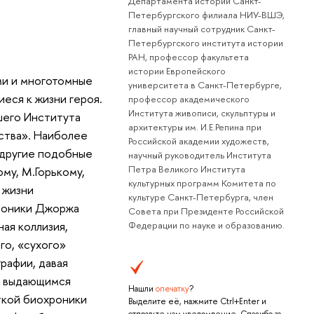
Департамента истории Санкт-
Петербургского филиала НИУ-ВШЭ,
главный научный сотрудник Санкт-
Петербургского института истории
РАН, профессор факультета
истории Европейского
ми и многотомные
университета в Санкт-Петербурге,
еся к жизни героя.
профессор академического
Института живописи, скульптуры и
шего Института
архитектуры им. И.Е.Репина при
ства». Наиболее
Российской академии художеств,
 другие подобные
научный руководитель Института
Петра Великого Института
му, М.Горькому,
культурных программ Комитета по
 жизни
культуре Санкт-Петербурга, член
хроники Джоржа
Совета при Президенте Российской
ная коллизия,
Федерации по науке и образованию.
го, «сухого»
рафии, давая
с выдающимся
Нашли
опечатку
?
ткой биохроники
Выделите её, нажмите Ctrl+Enter и
отправьте нам уведомление. Спасибо за