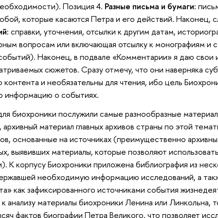
необходимости). Позиция 4.
Разные письма и бумаги:
письм
обой, которые касаются Петра и его действий. Наконец, 
ий:
справки, уточнения, отсылки к другим датам, историогр
ным вопросам или включающая отсылку к монографиям и с
обытий). Наконец, в подвале «Комментарии» я даю свои 
атриваемых сюжетов. Сразу отмечу, что они наверняка су
 контента и необязательны для чтения, ибо цель Биохрони
ю информацию о событиях.
ля биохроники послужили самые разнообразные материал
 архивный материал главных архивов страны по этой темат
ов, основанные на источниках (преимущественно архивных)
ых, выявивших материалы, которые позволяют использовать
). К корпусу Биохроники приложена библиография из неск
державшей необходимую информацию исследований, а такж
кта» как зафиксированного источниками события жизнедея
к анализу материалы биохроники Ленина или Линкольна, т
сяч фактов биографии Петра Великого, что позволяет исс