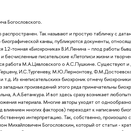
ча Богословского.
 распространен. Так называют и простую табличку с дата
о биографической канвы, публикуются документы, относящи
ся 12-томная «Биохроника» В.И.Ленина – плод работы быв
ь и бесчисленные писательские «Летописи жизни и творче
тся работа М.А.Цявловского о А.С.Пушкине. Существуют и
Герцену, И.С.Тургеневу, М.Ю.Лермонтову, Ф.М.Достоевско
 и т.д. Из «неписательских» биохроник отмечу биохроники
 Из западных произведений этого ряда примечательны био
льна, А.А.Бетанкура. И вот здесь сразу возникает любопыт
ложения материала. Многие авторы уходят от однообразно
д влиянием многих факторов) переходят к написанию биог
обственную интерпретацию. Так, собственно, произошло 
ом Михайловичем Богословским, который от статьи - кра