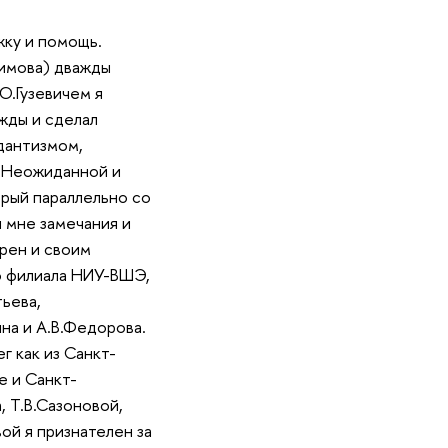
жку и помощь.
симова) дважды
Ю.Гузевичем я
жды и сделал
дантизмом,
. Неожиданной и
орый параллельно со
 мне замечания и
рен и своим
о филиала НИУ-ВШЭ,
ьева,
ина и А.В.Федорова.
г как из Санкт-
е и Санкт-
, Т.В.Сазоновой,
ой я признателен за