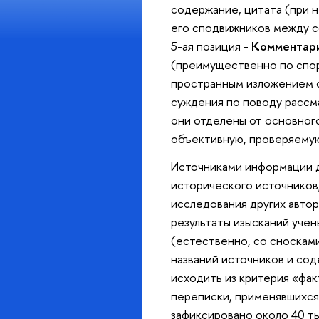
содержание, цитата (при 
его сподвижников между с
5-ая позиция -
Комментар
(преимущественно по спор
пространным изложением с
суждения по поводу рассм
они отделены от основного
объективную, проверяему
Источниками информации д
исторического источников,
исследования других автор
результаты изысканий учен
(естественно, со сносками
названий источников и со
исходить из критерия «фа
переписки, применявшихся 
зафиксировано около 40 ты