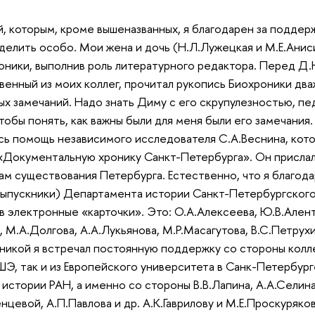
, которым, кроме вышеназванных, я благодарен за поддер
ыделить особо. Мои жена и дочь (Н.Л.Лужецкая и М.Е.Ани
оники, выполнив роль литературного редактора. Перед Д.
венный из моих коллег, прочитал рукопись Биохроники два
х замечаний. Надо знать Диму с его скрупулезностью, пе
тобы понять, как важны были для меня были его замечания
сь помощь независимого исследователя С.А.Веснина, кот
 «Документальную хронику Санкт-Петербурга». Он прислал
м существования Петербурга. Естественно, что я благода
выпускники) Департамента истории Санкт-Петербургског
в электронные «карточки». Это: О.А.Алексеева, Ю.В.Алент
, М.А.Долгова, А.А.Лукьянова, М.Р.Масагутова, В.С.Петрух
никой я встречал постоянную поддержку со стороны колле
Э, так и из Европейского университета в Санк-Петербург
истории РАН, а именно со стороны В.В.Лапина, А.А.Селина
цевой, А.П.Павлова и др. А.К.Гаврилову и М.Е.Проскуряков