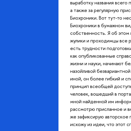
выработку названия всего 
а также за регулярную пр
Биохроники. Вот тут-то не
Биохроники в бумажном вид
собственность. Я об этом 
жулики и проходимцы все р
есть трудности подготовки
как опубликованные справо
жизни и науки, начинают б
назойливой безвариантной
иной, он более гибкий и с
принцип всеобщей доступн
человек, вошедший в порта
мной найденной им инфор
рассмотрю присланное и в
же зафиксирую авторское п
исхожу из идеи, что этот