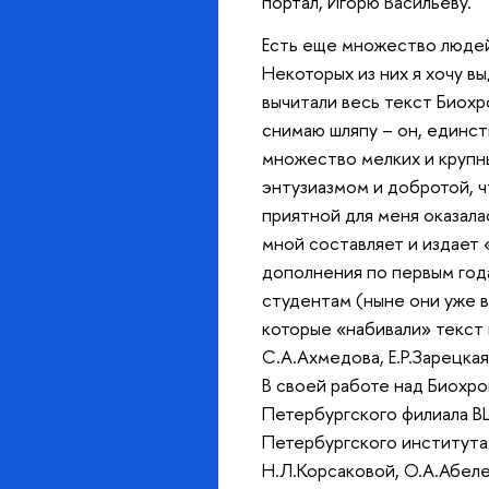
портал, Игорю Васильеву.
Есть еще множество людей
Некоторых из них я хочу в
вычитали весь текст Биохр
снимаю шляпу – он, единст
множество мелких и крупны
энтузиазмом и добротой, ч
приятной для меня оказала
мной составляет и издает
дополнения по первым года
студентам (ныне они уже 
которые «набивали» текст 
С.А.Ахмедова, Е.Р.Зарецкая
В своей работе над Биохро
Петербургского филиала ВШ
Петербургского института 
Н.Л.Корсаковой, О.А.Абелен