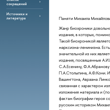
сокращений
Источники и
Памяти Михаила Михайлови
литература
Жанр биохроники довольно
издания, в которых, помим
Такой биохроникой являет
марксизма-ленинизма. Ест
значительной из них являе
издания, посвященные А.И.
С.А.Есенину, Ф.А.Абрамову
П.А.Столыпина, А.Ф.Кони.
Вашингтона, Авраама Линко
связанная с характером из
изложения материала и (по
фактам биографии героя с
русским историком Михаил