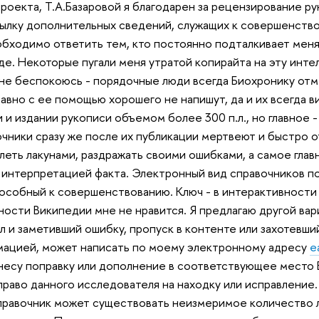
проекта, Т.А.Базаровой я благодарен за рецензирование р
исылку дополнительных сведений, служащих к совершенств
обходимо ответить тем, кто постоянно подталкивает меня
е. Некоторые пугали меня утратой копирайта на эту инте
не беспокоюсь - порядочные люди всегда Биохронику отме
авно с ее помощью хорошего не напишут, да и их всегда в
 и издании рукописи объемом более 300 п.л., но главное -
чники сразу же после их публикации мертвеют и быстро о
елеть лакунами, раздражать своими ошибками, а самое гла
 интерпретацией факта. Электронный вид справочников п
пособный к совершенствованию. Ключ - в интерактивности 
ости Википедии мне не нравится. Я предлагаю другой вар
л и заметивший ошибку, пропуск в контенте или захотевши
мацией, может написать по моему электронному адресу
e
несу поправку или дополнение в соответствующее место 
раво данного исследователя на находку или исправление.
 справочник может существовать неизмеримое количество 