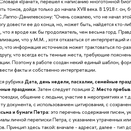
я Словаря «Гранат», перешел к написанию многотомной би
ь томов, дойдя только до начала XVIII века. В 1918 г. он, 
.С.Лаппо-Данилевскому: "Очень сожалею, что не начал этой
гу довести ее до конца, но, может быть, найдется кто-ли
 что я вроде как бы продолжатель, чем весьма горд. Правд
лизации, что у М.М. , хотя отказаться от интерпретаций 
о, что информация источников может трактоваться по-раз
другу, что всегда есть темные места, требующие пояснения
ации. Поэтому в работе создан некий единый шаблон, фор
звести факты и собственно интерпретации.
тся рубрика
Дата, день недели, пасхалии, семейные праз
нные праздники
. Затем следует позиция 2:
Место пребыва
 поездки, общение с людьми, участие в мероприятиях и т.д
сту документа, с использованием цитирования, с сохране
сьма и бумаги Петра
: это перечень содержания писем, у
иалы личной переписки Петра, с указанием утраченных ил
. Принцип здесь такой: вначале - адресат, далее - тип д