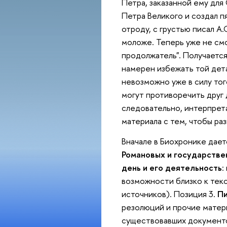
Петра, заказанной ему дл
Петра Великого и создал пят
отроду, с грустью писал А
моложе. Теперь уже не смо
продолжатель". Получается,
намерен избежать той дета
невозможно уже в силу тог
могут противоречить друг 
следовательно, интерпрет
материала с тем, чтобы ра
Вначале в Биохронике дае
Романовых и государстве
день и его деятельность
:
возможности близко к тек
источников). Позиция 3.
Пи
резолюций и прочие матер
существовавших документов