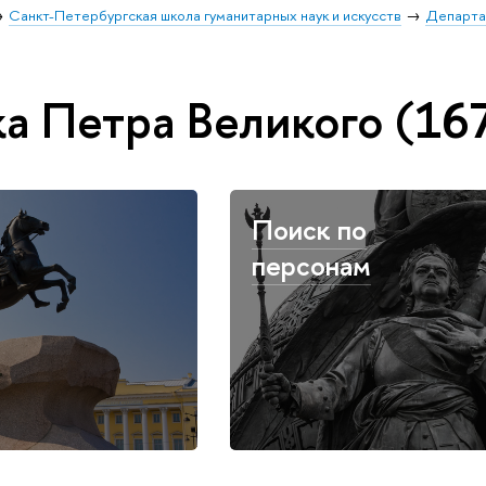
Санкт-Петербургская школа гуманитарных наук и искусств
Департа
а Петра Великого (167
Поиск по
персонам