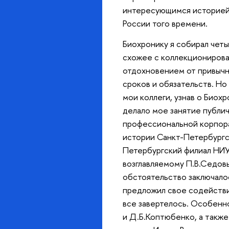
интересующимся историей
России того времени.
Биохронику я собирал четы
схожее с коллекционирова
отдохновением от привычн
сроков и обязательств. Но
мои коллеги, узнав о Биохр
делало мое занятие публи
профессиональной корпора
истории Санкт-Петербургс
Петербургский филиал НИУ
возглавляемому П.В.Седовы
обстоятельство заключалос
предложил свое содействи
все завертелось. Особенн
и Д.Б.Коптюбенко, а такж