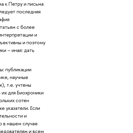
а к Петру и письма
следует последняя
афия
татьям с более
интерпретации и
бъективны и поэтому
ки – иная: дать
ы: публикации
ике, научные
, т.е. учтены
 их для Биохроники
ольких сотен
е указатели. Если
тельности и
о в нашем случае
ледователям и всем