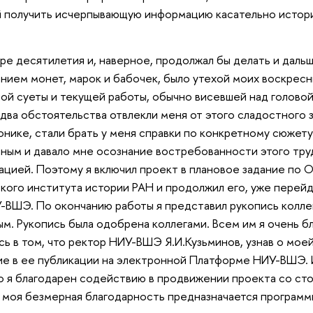
 получить исчерпывающую информацию касательно истори
ре десятилетия и, наверное, продолжал бы делать и дальш
нием монет, марок и бабочек, было утехой моих воскресн
ой суеты и текущей работы, обычно висевшей над головой
 два обстоятельства отвлекли меня от этого сладостного 
онике, стали брать у меня справки по конкретному сюжету 
чным и давало мне осознание востребованности этого тру
цией. Поэтому я включил проект в плановое задание по 
кого института истории РАН и продолжил его, уже перейд
-ВШЭ. По окончанию работы я представил рукопись коллег
м. Рукопись была одобрена коллегами. Всем им я очень б
ь в том, что ректор НИУ-ВШЭ Я.И.Кузьминов, узнав о моей
е в ее публикации на электронной Платформе НИУ-ВШЭ. 
о я благодарен содействию в продвижении проекта со с
е моя безмерная благодарность предназначается программ