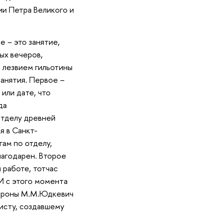
и Петра Великого и
е – это занятие,
ых вечеров,
 лезвием гильотины
занятия. Первое –
или дате, что
да
Отделу древней
я в Санкт-
ам по отделу,
лагодарен. Второе
 работе, тотчас
И с этого момента
тороны М.М.Юдкевич
исту, создавшему