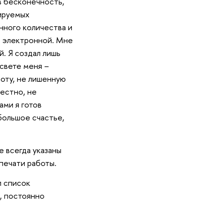
в бесконечность,
тируемых
енного количества и
с электронной. Мне
. Я создал лишь
 свете меня –
оту, не лишенную
вестно, не
ами я готов
 большое счастье,
е всегда указаны
 печати работы.
л список
и, постоянно