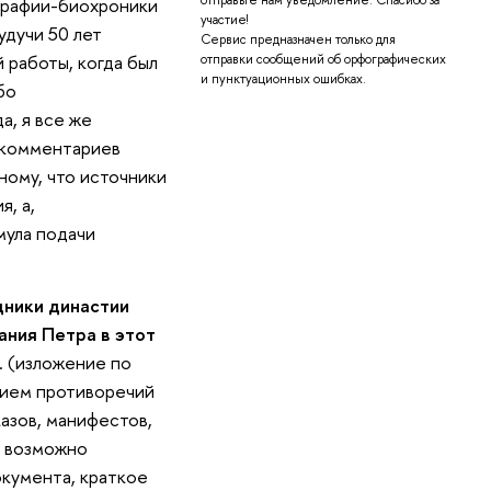
ографии-биохроники
участие!
будучи 50 лет
Сервис предназначен только для
 работы, когда был
отправки сообщений об орфографических
и пунктуационных ошибках.
бо
а, я все же
и комментариев
ному, что источники
, а,
мула подачи
дники династии
ния Петра в этот
. (изложение по
нием противоречий
казов, манифестов,
и возможно
окумента, краткое