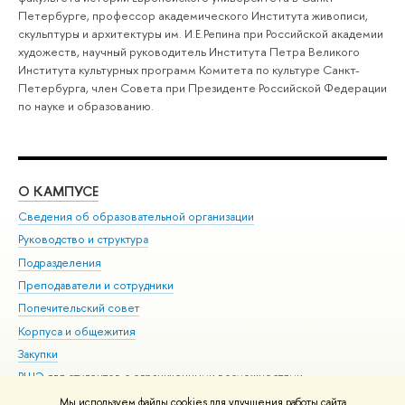
Петербурге, профессор академического Института живописи,
скульптуры и архитектуры им. И.Е.Репина при Российской академии
художеств, научный руководитель Института Петра Великого
Института культурных программ Комитета по культуре Санкт-
Петербурга, член Совета при Президенте Российской Федерации
по науке и образованию.
О КАМПУСЕ
ОБ
Сведения об образовательной организации
Мер
Руководство и структура
Мер
Подразделения
Дов
Преподаватели и сотрудники
Ол
Попечительский совет
При
Корпуса и общежития
При
Закупки
Ди
ВШЭ для студентов с ограниченными возможностями
До
здоровья и инвалидностью
Ас
Мы используем файлы cookies для улучшения работы сайта