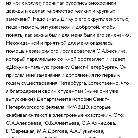
из моих коллег, прочитал рукопись Биохроники
дважды и сделал множество мелких и крупных
замечаний. Надо знать Диму с его скрупулезностью,
педантизмом, энтузиазмом и добротой, чтобы
понять, как важны были для меня были его замечания.
Неожиданной и приятной для меня оказалась
помощь независимого исследователя С.А.Веснина,
который параллельно со мной составляет и издает
«Документальную хронику Санкт-Петербурга». Он
прислал мне замечания и дополнения по первым
годам существования Петербурга. Естественно, что
я благодарен и своим студентам (ныне они уже
выпускники) Департамента истории Санкт-
Петербургского филиала НИУ-ВШЭ, которые
«набивали» текст в электронные «карточки». Это:
О.А.Алексеева, Ю.В.Алентьева, С.А.Ахмедова,
Е.Р.Зарецкая, М.А.Долгова, А.А.Лукьянова,