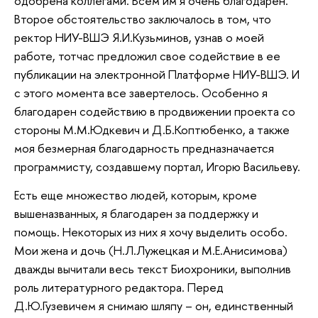
одобрена коллегами. Всем им я очень благодарен.
Второе обстоятельство заключалось в том, что
ректор НИУ-ВШЭ Я.И.Кузьминов, узнав о моей
работе, тотчас предложил свое содействие в ее
публикации на электронной Платформе НИУ-ВШЭ. И
с этого момента все завертелось. Особенно я
благодарен содействию в продвижении проекта со
стороны М.М.Юдкевич и Д.Б.Коптюбенко, а также
моя безмерная благодарность предназначается
программисту, создавшему портал, Игорю Васильеву.
Есть еще множество людей, которым, кроме
вышеназванных, я благодарен за поддержку и
помощь. Некоторых из них я хочу выделить особо.
Мои жена и дочь (Н.Л.Лужецкая и М.Е.Анисимова)
дважды вычитали весь текст Биохроники, выполнив
роль литературного редактора. Перед
Д.Ю.Гузевичем я снимаю шляпу – он, единственный