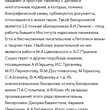
называют и простую табличку с датами и
многотомные издания, в которых, помимо
биографической канвы, публикуются документы,
относящиеся к жизни героя. Такой биохроникой
является 12-томная «Биохроника» В.И.Ленина – плод
работы бывшего Института марксизма-ленинизма.
Есть и бесчисленные писательские «Летописи жизни
и творчества». Наиболее значительной из них
является работа М.А.Цявловского о А.С.Пушкине.
Существуют и другие подобные издания,
посвященные А.И.Герцену, И.С.Тургеневу,
М.Ю.Лермонтову, Ф.М.Достоевскому, М.Горькому,
С.А.Есенину, Ф.А.Абрамову и т.д. Из
«неписательских» биохроник отмечу биохроники
жизни П.А.Столыпина, А.Ф.Кони. Из западных
произведений этого ряда примечательны
биохроники Джоржа Вашингтона, Авраама
Линкольна, А.А.Бетанкура. И вот здесь сразу