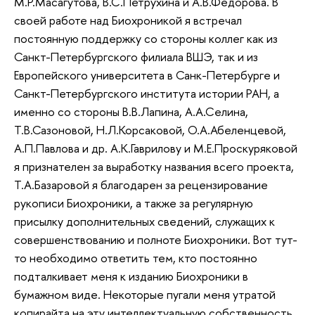
М.Р.Масагутова, В.С.Петрухина и А.В.Федорова. В
своей работе над Биохроникой я встречал
постоянную поддержку со стороны коллег как из
Санкт-Петербургского филиала ВШЭ, так и из
Европейского университета в Санк-Петербурге и
Санкт-Петербургского института истории РАН, а
именно со стороны В.В.Лапина, А.А.Селина,
Т.В.Сазоновой, Н.Л.Корсаковой, О.А.Абеленцевой,
А.П.Павлова и др. А.К.Гаврилову и М.Е.Проскуряковой
я признателен за выработку названия всего проекта,
Т.А.Базаровой я благодарен за рецензирование
рукописи Биохроники, а также за регулярную
присылку дополнительных сведений, служащих к
совершенствованию и полноте Биохроники. Вот тут-
то необходимо ответить тем, кто постоянно
подталкивает меня к изданию Биохроники в
бумажном виде. Некоторые пугали меня утратой
копирайта на эту интеллектуальную собственность.