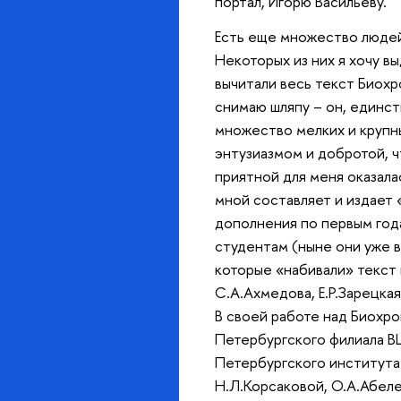
портал, Игорю Васильеву.
Есть еще множество людей
Некоторых из них я хочу в
вычитали весь текст Биохр
снимаю шляпу – он, единст
множество мелких и крупны
энтузиазмом и добротой, ч
приятной для меня оказала
мной составляет и издает
дополнения по первым года
студентам (ныне они уже 
которые «набивали» текст 
С.А.Ахмедова, Е.Р.Зарецкая
В своей работе над Биохро
Петербургского филиала ВШ
Петербургского института 
Н.Л.Корсаковой, О.А.Абелен