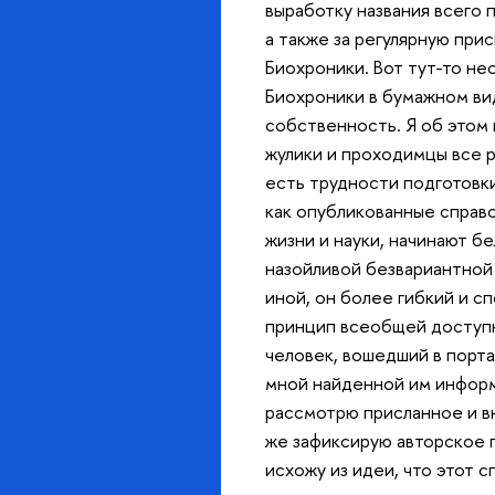
выработку названия всего 
а также за регулярную пр
Биохроники. Вот тут-то не
Биохроники в бумажном вид
собственность. Я об этом 
жулики и проходимцы все р
есть трудности подготовки
как опубликованные справо
жизни и науки, начинают б
назойливой безвариантной
иной, он более гибкий и с
принцип всеобщей доступн
человек, вошедший в порта
мной найденной им инфор
рассмотрю присланное и в
же зафиксирую авторское п
исхожу из идеи, что этот