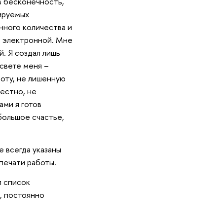
в бесконечность,
тируемых
енного количества и
с электронной. Мне
. Я создал лишь
 свете меня –
оту, не лишенную
вестно, не
ами я готов
 большое счастье,
е всегда указаны
 печати работы.
л список
и, постоянно