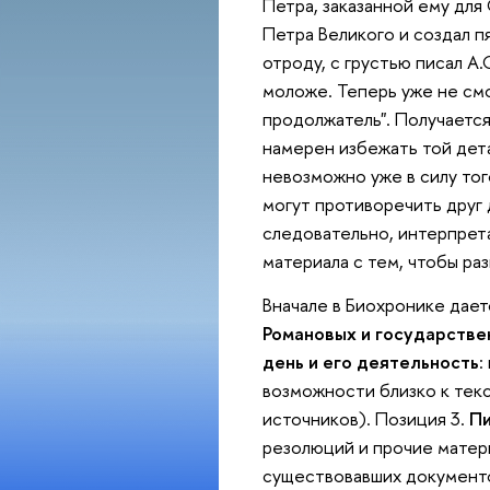
Петра, заказанной ему дл
Петра Великого и создал пят
отроду, с грустью писал А
моложе. Теперь уже не смо
продолжатель". Получается,
намерен избежать той дета
невозможно уже в силу тог
могут противоречить друг 
следовательно, интерпрет
материала с тем, чтобы ра
Вначале в Биохронике дае
Романовых и государстве
день и его деятельность
:
возможности близко к тек
источников). Позиция 3.
Пи
резолюций и прочие матер
существовавших документов