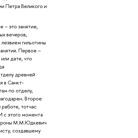
и Петра Великого и
е – это занятие,
ых вечеров,
 лезвием гильотины
занятия. Первое –
или дате, что
да
Отделу древней
я в Санкт-
ам по отделу,
лагодарен. Второе
 работе, тотчас
И с этого момента
тороны М.М.Юдкевич
исту, создавшему