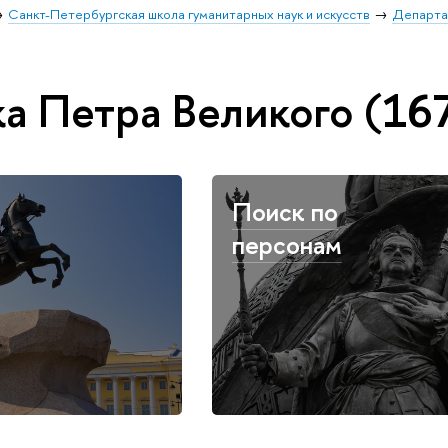
Санкт-Петербургская школа гуманитарных наук и искусств
Департа
а Петра Великого (167
Поиск по
персонам