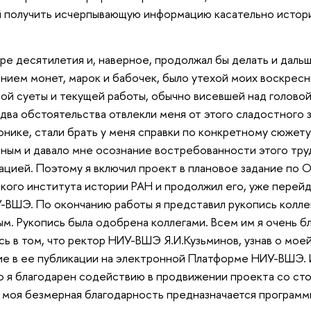
 получить исчерпывающую информацию касательно истори
ре десятилетия и, наверное, продолжал бы делать и дальш
нием монет, марок и бабочек, было утехой моих воскресн
ой суеты и текущей работы, обычно висевшей над головой
 два обстоятельства отвлекли меня от этого сладостного 
онике, стали брать у меня справки по конкретному сюжету 
чным и давало мне осознание востребованности этого тру
цией. Поэтому я включил проект в плановое задание по 
кого института истории РАН и продолжил его, уже перейд
-ВШЭ. По окончанию работы я представил рукопись коллег
м. Рукопись была одобрена коллегами. Всем им я очень б
ь в том, что ректор НИУ-ВШЭ Я.И.Кузьминов, узнав о моей
е в ее публикации на электронной Платформе НИУ-ВШЭ. 
о я благодарен содействию в продвижении проекта со с
е моя безмерная благодарность предназначается программ