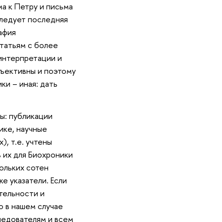
а к Петру и письма
следует последняя
афия
татьям с более
интерпретации и
бъективны и поэтому
ки – иная: дать
ы: публикации
ике, научные
, т.е. учтены
 их для Биохроники
ольких сотен
е указатели. Если
тельности и
о в нашем случае
ледователям и всем