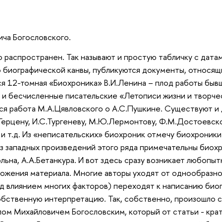
ча Богословского.
 распространен. Так называют и простую табличку с дата
о биографической канвы, публикуются документы, относящи
ся 12-томная «Биохроника» В.И.Ленина – плод работы быв
ь и бесчисленные писательские «Летописи жизни и творче
тся работа М.А.Цявловского о А.С.Пушкине. Существуют и
Герцену, И.С.Тургеневу, М.Ю.Лермонтову, Ф.М.Достоевско
 и т.д. Из «неписательских» биохроник отмечу биохроники
 Из западных произведений этого ряда примечательны био
льна, А.А.Бетанкура. И вот здесь сразу возникает любопыт
ложения материала. Многие авторы уходят от однообразно
д влиянием многих факторов) переходят к написанию биог
обственную интерпретацию. Так, собственно, произошло 
ом Михайловичем Богословским, который от статьи - кра