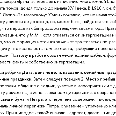
я Словаря «Гранат», перешел к написанию многотомной би
ь томов, дойдя только до начала XVIII века. В 1918 г. он, 
.С.Лаппо-Данилевскому: "Очень сожалею, что не начал этой
гу довести ее до конца, но, может быть, найдется кто-ли
 что я вроде как бы продолжатель, чем весьма горд. Правд
лизации, что у М.М. , хотя отказаться от интерпретаций 
о, что информация источников может трактоваться по-раз
другу, что всегда есть темные места, требующие пояснения
ации. Поэтому в работе создан некий единый шаблон, фор
звести факты и собственно интерпретации.
тся рубрика
Дата, день недели, пасхалии, семейные праз
нные праздники
. Затем следует позиция 2:
Место пребыва
 поездки, общение с людьми, участие в мероприятиях и т.д
сту документа, с использованием цитирования, с сохране
сьма и бумаги Петра
: это перечень содержания писем, у
иалы личной переписки Петра, с указанием утраченных ил
. Принцип здесь такой: вначале - адресат, далее - тип д