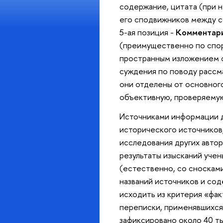
содержание, цитата (при 
его сподвижников между с
5-ая позиция -
Комментар
(преимущественно по спор
пространным изложением с
суждения по поводу рассм
они отделены от основного
объективную, проверяему
Источниками информации д
исторического источников,
исследования других автор
результаты изысканий учен
(естественно, со сносками
названий источников и со
исходить из критерия «фа
переписки, применявшихся 
зафиксировано около 40 ты