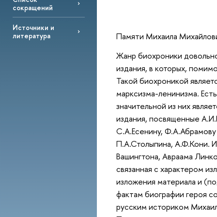
сокращений
Источники и
Памяти Михаила Михайлови
литература
Жанр биохроники довольно
издания, в которых, помим
Такой биохроникой являет
марксизма-ленинизма. Ест
значительной из них являе
издания, посвященные А.И.
С.А.Есенину, Ф.А.Абрамову
П.А.Столыпина, А.Ф.Кони.
Вашингтона, Авраама Линко
связанная с характером из
изложения материала и (по
фактам биографии героя с
русским историком Михаил