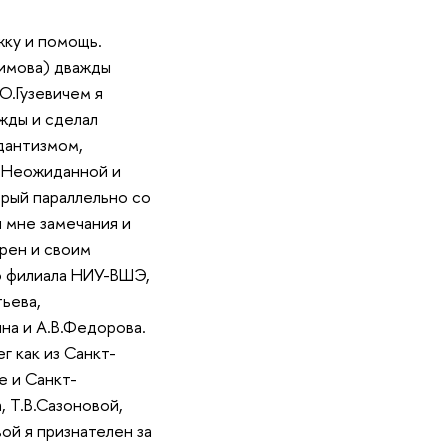
жку и помощь.
симова) дважды
Ю.Гузевичем я
жды и сделал
дантизмом,
. Неожиданной и
орый параллельно со
 мне замечания и
рен и своим
о филиала НИУ-ВШЭ,
ьева,
ина и А.В.Федорова.
г как из Санкт-
е и Санкт-
, Т.В.Сазоновой,
ой я признателен за