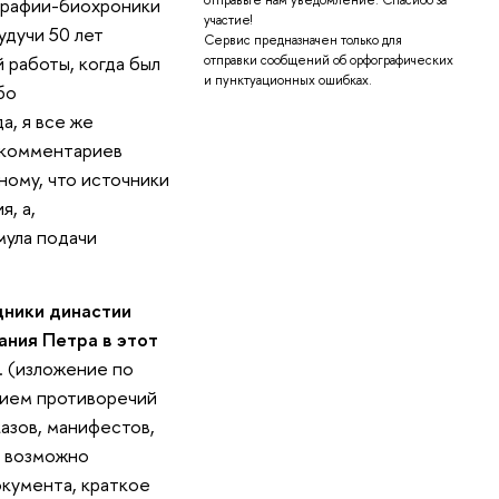
ографии-биохроники
участие!
будучи 50 лет
Сервис предназначен только для
 работы, когда был
отправки сообщений об орфографических
и пунктуационных ошибках.
бо
а, я все же
и комментариев
ному, что источники
, а,
мула подачи
дники династии
ния Петра в этот
. (изложение по
нием противоречий
казов, манифестов,
и возможно
окумента, краткое