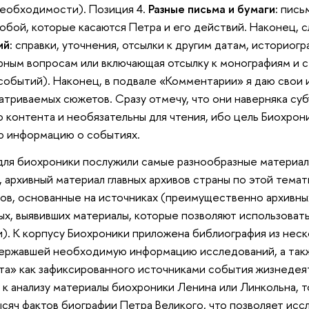
необходимости). Позиция 4.
Разные письма и бумаги:
письм
обой, которые касаются Петра и его действий. Наконец, 
ий:
справки, уточнения, отсылки к другим датам, историогр
ным вопросам или включающая отсылку к монографиям и с
обытий). Наконец, в подвале «Комментарии» я даю свои 
атриваемых сюжетов. Сразу отмечу, что они наверняка су
 контента и необязательны для чтения, ибо цель Биохрони
ю информацию о событиях.
ля биохроники послужили самые разнообразные материал
 архивный материал главных архивов страны по этой темат
ов, основанные на источниках (преимущественно архивных)
ых, выявивших материалы, которые позволяют использовать
). К корпусу Биохроники приложена библиография из неск
державшей необходимую информацию исследований, а такж
кта» как зафиксированного источниками события жизнедея
к анализу материалы биохроники Ленина или Линкольна, т
сяч фактов биографии Петра Великого, что позволяет исс