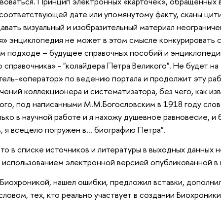
воваться. Принцип электронных «карточек», обращенных 
к соответствующей дате или упомянутому факту, сканы ци
 давать визуальный и изобразительный материал неогранич
я» энциклопедия не может в этом смысле конкурировать 
ом подходе – будущее справочных пособий и энциклопедий
о справочника» - "колайдера Петра Великого". Не будет на
тель-«оператор» по ведению портала и продолжит эту раб
чений коллекционера и систематизатора, без чего, как из
ого, под написанными М.М.Богословским в 1918 году слов
лько в научной работе и я нахожу душевное равновесие, и
ь, я всецело погружен в... биографию Петра".
то в списке источников и литературы в выходных данных н
я использованием электронной версией опубликованной в
с Биохроникой, нашел ошибки, предложил вставки, дополни
словом, тех, кто реально участвует в создании Биохроник