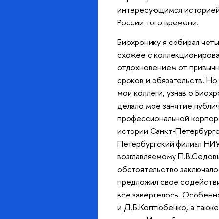
интересующимся историей
России того времени.
Биохронику я собирал четы
схожее с коллекционирова
отдохновением от привычн
сроков и обязательств. Но
мои коллеги, узнав о Биохр
делало мое занятие публи
профессиональной корпора
истории Санкт-Петербургс
Петербургский филиал НИУ
возглавляемому П.В.Седовы
обстоятельство заключалос
предложил свое содействи
все завертелось. Особенн
и Д.Б.Коптюбенко, а такж