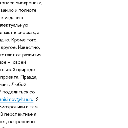
укописи Биохроники,
ованию и полноте
 к изданию
ллектуальную
чают в сносках, а
идно. Кроме того,
 другое. Известно,
тстают от развития
вное – своей
о своей природе
проекта. Правда,
иант. Любой
й поделиться со
anisimov@hse.ru
. Я
Биохроники и там
 В перспективе я
лет, непрерывно