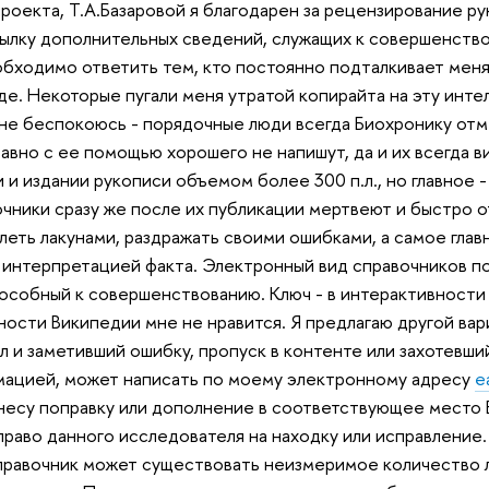
проекта, Т.А.Базаровой я благодарен за рецензирование р
исылку дополнительных сведений, служащих к совершенств
обходимо ответить тем, кто постоянно подталкивает меня
е. Некоторые пугали меня утратой копирайта на эту инте
не беспокоюсь - порядочные люди всегда Биохронику отме
авно с ее помощью хорошего не напишут, да и их всегда в
 и издании рукописи объемом более 300 п.л., но главное -
чники сразу же после их публикации мертвеют и быстро о
елеть лакунами, раздражать своими ошибками, а самое гла
 интерпретацией факта. Электронный вид справочников п
пособный к совершенствованию. Ключ - в интерактивности 
ости Википедии мне не нравится. Я предлагаю другой вар
л и заметивший ошибку, пропуск в контенте или захотевши
мацией, может написать по моему электронному адресу
e
несу поправку или дополнение в соответствующее место 
раво данного исследователя на находку или исправление.
 справочник может существовать неизмеримое количество 