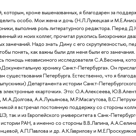
, которым, кроме вышеназванных, я благодарен за поддер
ыделить особо. Мои жена и дочь (Н.Л.Лужецкая и М.Е.Ани
оники, выполнив роль литературного редактора. Перед Д.
венный из моих коллег, прочитал рукопись Биохроники два
х замечаний. Надо знать Диму с его скрупулезностью, пе
тобы понять, как важны были для меня были его замечания
сь помощь независимого исследователя С.А.Веснина, кот
 «Документальную хронику Санкт-Петербурга». Он прислал
м существования Петербурга. Естественно, что я благода
выпускники) Департамента истории Санкт-Петербургског
в электронные «карточки». Это: О.А.Алексеева, Ю.В.Алент
, М.А.Долгова, А.А.Лукьянова, М.Р.Масагутова, В.С.Петрух
никой я встречал постоянную поддержку со стороны колле
Э, так и из Европейского университета в Санк-Петербург
истории РАН, а именно со стороны В.В.Лапина, А.А.Селина
цевой, А.П.Павлова и др. А.К.Гаврилову и М.Е.Проскуряков