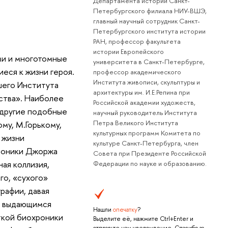
Департамента истории Санкт-
Петербургского филиала НИУ-ВШЭ,
главный научный сотрудник Санкт-
Петербургского института истории
РАН, профессор факультета
истории Европейского
ми и многотомные
университета в Санкт-Петербурге,
еся к жизни героя.
профессор академического
Института живописи, скульптуры и
шего Института
архитектуры им. И.Е.Репина при
ства». Наиболее
Российской академии художеств,
 другие подобные
научный руководитель Института
Петра Великого Института
му, М.Горькому,
культурных программ Комитета по
 жизни
культуре Санкт-Петербурга, член
хроники Джоржа
Совета при Президенте Российской
ная коллизия,
Федерации по науке и образованию.
го, «сухого»
рафии, давая
с выдающимся
Нашли
опечатку
?
ткой биохроники
Выделите её, нажмите Ctrl+Enter и
отправьте нам уведомление. Спасибо за