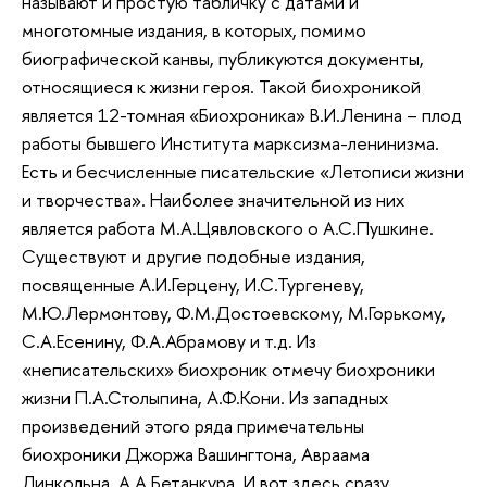
называют и простую табличку с датами и
многотомные издания, в которых, помимо
биографической канвы, публикуются документы,
относящиеся к жизни героя. Такой биохроникой
является 12-томная «Биохроника» В.И.Ленина – плод
работы бывшего Института марксизма-ленинизма.
Есть и бесчисленные писательские «Летописи жизни
и творчества». Наиболее значительной из них
является работа М.А.Цявловского о А.С.Пушкине.
Существуют и другие подобные издания,
посвященные А.И.Герцену, И.С.Тургеневу,
М.Ю.Лермонтову, Ф.М.Достоевскому, М.Горькому,
С.А.Есенину, Ф.А.Абрамову и т.д. Из
«неписательских» биохроник отмечу биохроники
жизни П.А.Столыпина, А.Ф.Кони. Из западных
произведений этого ряда примечательны
биохроники Джоржа Вашингтона, Авраама
Линкольна, А.А.Бетанкура. И вот здесь сразу