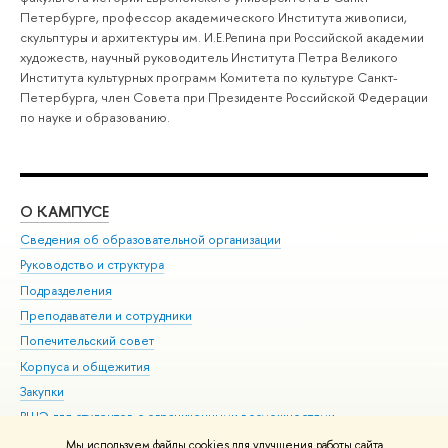
Петербурге, профессор академического Института живописи,
скульптуры и архитектуры им. И.Е.Репина при Российской академии
художеств, научный руководитель Института Петра Великого
Института культурных программ Комитета по культуре Санкт-
Петербурга, член Совета при Президенте Российской Федерации
по науке и образованию.
О КАМПУСЕ
ОБ
Сведения об образовательной организации
Мер
Руководство и структура
Мер
Подразделения
Дов
Преподаватели и сотрудники
Ол
Попечительский совет
При
Корпуса и общежития
При
Закупки
Ди
ВШЭ для студентов с ограниченными возможностями
До
здоровья и инвалидностью
Ас
Мы используем файлы cookies для улучшения работы сайта