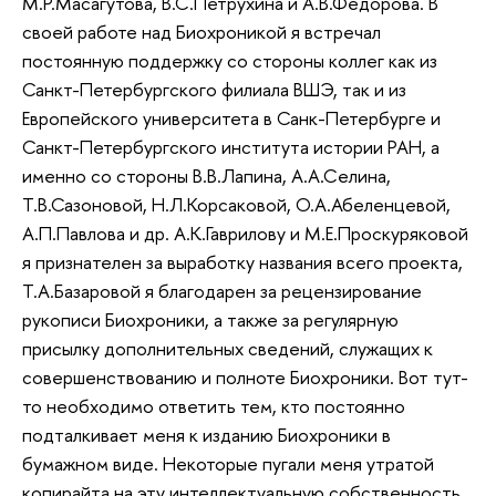
М.Р.Масагутова, В.С.Петрухина и А.В.Федорова. В
своей работе над Биохроникой я встречал
постоянную поддержку со стороны коллег как из
Санкт-Петербургского филиала ВШЭ, так и из
Европейского университета в Санк-Петербурге и
Санкт-Петербургского института истории РАН, а
именно со стороны В.В.Лапина, А.А.Селина,
Т.В.Сазоновой, Н.Л.Корсаковой, О.А.Абеленцевой,
А.П.Павлова и др. А.К.Гаврилову и М.Е.Проскуряковой
я признателен за выработку названия всего проекта,
Т.А.Базаровой я благодарен за рецензирование
рукописи Биохроники, а также за регулярную
присылку дополнительных сведений, служащих к
совершенствованию и полноте Биохроники. Вот тут-
то необходимо ответить тем, кто постоянно
подталкивает меня к изданию Биохроники в
бумажном виде. Некоторые пугали меня утратой
копирайта на эту интеллектуальную собственность.