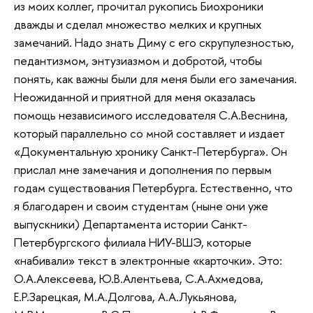
из моих коллег, прочитал рукопись Биохроники
дважды и сделал множество мелких и крупных
замечаний. Надо знать Диму с его скрупулезностью,
педантизмом, энтузиазмом и добротой, чтобы
понять, как важны были для меня были его замечания.
Неожиданной и приятной для меня оказалась
помощь независимого исследователя С.А.Веснина,
который параллельно со мной составляет и издает
«Документальную хронику Санкт-Петербурга». Он
прислал мне замечания и дополнения по первым
годам существования Петербурга. Естественно, что
я благодарен и своим студентам (ныне они уже
выпускники) Департамента истории Санкт-
Петербургского филиала НИУ-ВШЭ, которые
«набивали» текст в электронные «карточки». Это:
О.А.Алексеева, Ю.В.Алентьева, С.А.Ахмедова,
Е.Р.Зарецкая, М.А.Долгова, А.А.Лукьянова,