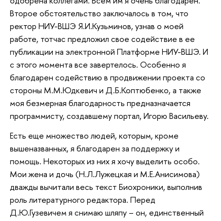
одобрена коллегами. Всем им я очень благодарен.
Второе обстоятельство заключалось в том, что
ректор НИУ-ВШЭ Я.И.Кузьминов, узнав о моей
работе, тотчас предложил свое содействие в ее
публикации на электронной Платформе НИУ-ВШЭ. И
с этого момента все завертелось. Особенно я
благодарен содействию в продвижении проекта со
стороны М.М.Юдкевич и Д.Б.Коптюбенко, а также
моя безмерная благодарность предназначается
программисту, создавшему портал, Игорю Васильеву.
Есть еще множество людей, которым, кроме
вышеназванных, я благодарен за поддержку и
помощь. Некоторых из них я хочу выделить особо.
Мои жена и дочь (Н.Л.Лужецкая и М.Е.Анисимова)
дважды вычитали весь текст Биохроники, выполнив
роль литературного редактора. Перед
Д.Ю.Гузевичем я снимаю шляпу – он, единственный