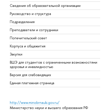
Сведения об образовательной организации
Мероп
Руководство и структура
Мероп
Подразделения
Довуз
Преподаватели и сотрудники
Олим
Попечительский совет
Прием
Корпуса и общежития
Прием
Закупки
Дипл
ВШЭ для студентов с ограниченными возможностями
Допол
здоровья и инвалидностью
Аспир
Версия для слабовидящих
Обрат
Единая платежная страница
http://www.minobrnauki.gov.ru/
Министерство науки и высшего образования РФ