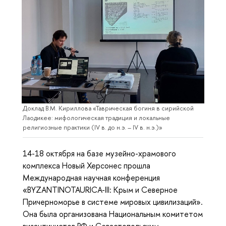
Доклад В.М. Кириллова «Таврическая богиня в сирийской
Лаодикее: мифологическая традиция и локальные
религиозные практики (IV в. до н.э. – IV в. н.э.)»
14-18 октября на базе музейно-храмового
комплекса Новый Херсонес прошла
Международная научная конференция
«BYZANTINOTAURICA-III: Крым и Северное
Причерноморье в системе мировых цивилизаций».
Она была организована Национальным комитетом
византинистов РФ и Севастопольским