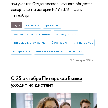
при участии Студенческого научного общества
департамента истории НИУ ВШЭ – Санкт-
Петербург.
Наука
лектории
дискуссии
исследования и аналитика
взгляд ученого
приглашение к участию
бакалавриат
магистратура
аспирантура
международное сотрудничество
27 января, 2022 г.
C 25 октября Питерская Вышка
уходит на дистант