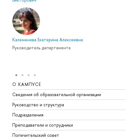
Калеменева Екатерина Алексеевна
Руководитель департамента
О КАМПУСЕ
ОБР
Сведения об образовательной организации
Мероп
Руководство и структура
Мероп
Подразделения
Довуз
Преподаватели и сотрудники
Олим
Попечительский совет
Прием