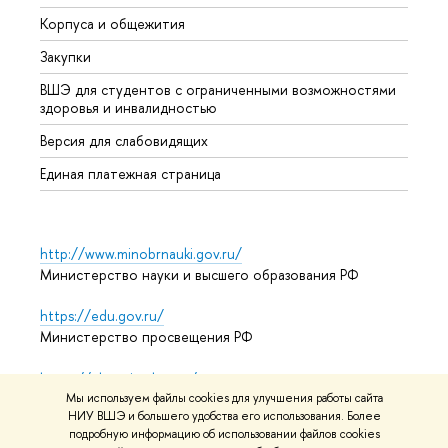
Корпуса и общежития
Прием
Закупки
Дипл
ВШЭ для студентов с ограниченными возможностями
Допол
здоровья и инвалидностью
Аспир
Версия для слабовидящих
Обрат
Единая платежная страница
http://www.minobrnauki.gov.ru/
Министерство науки и высшего образования РФ
https://edu.gov.ru/
Министерство просвещения РФ
https://elearning.hse.ru/mooc
Массовые открытые онлайн-курсы
Мы используем файлы cookies для улучшения работы сайта
НИУ ВШЭ и большего удобства его использования. Более
подробную информацию об использовании файлов cookies