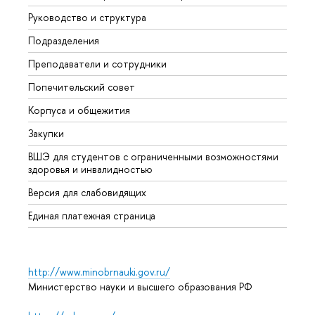
Руководство и структура
Мероп
Подразделения
Довуз
Преподаватели и сотрудники
Олим
Попечительский совет
Прием
Корпуса и общежития
Прием
Закупки
Дипл
ВШЭ для студентов с ограниченными возможностями
Допол
здоровья и инвалидностью
Аспир
Версия для слабовидящих
Обрат
Единая платежная страница
http://www.minobrnauki.gov.ru/
Министерство науки и высшего образования РФ