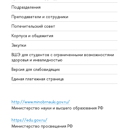
Подразделения
Довуз
Преподаватели и сотрудники
Олим
Попечительский совет
Прием
Корпуса и общежития
Прием
Закупки
Дипл
ВШЭ для студентов с ограниченными возможностями
Допол
здоровья и инвалидностью
Аспир
Версия для слабовидящих
Обрат
Единая платежная страница
http://www.minobrnauki.gov.ru/
Министерство науки и высшего образования РФ
https://edu.gov.ru/
Министерство просвещения РФ