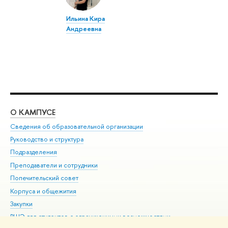
Ильина Кира
Андреевна
О КАМПУСЕ
ОБ
Сведения об образовательной организации
Мер
Руководство и структура
Мер
Подразделения
Дов
Преподаватели и сотрудники
Ол
Попечительский совет
При
Корпуса и общежития
При
Закупки
Ди
ВШЭ для студентов с ограниченными возможностями
До
здоровья и инвалидностью