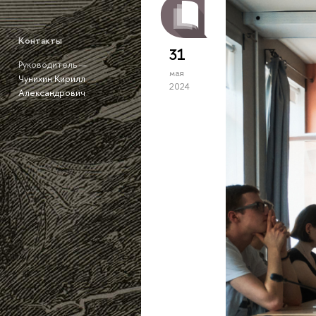
Контакты
31
Руководитель —
мая
Чунихин Кирилл
2024
Александрович