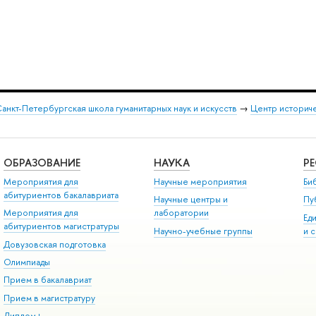
анкт-Петербургская школа гуманитарных наук и искусств
→
Центр историч
ОБРАЗОВАНИЕ
НАУКА
Р
Мероприятия для
Научные мероприятия
Би
абитуриентов бакалавриата
Научные центры и
Пу
Мероприятия для
лаборатории
Ед
абитуриентов магистратуры
Научно-учебные группы
и 
Довузовская подготовка
Олимпиады
Прием в бакалавриат
Прием в магистратуру
Диплом+