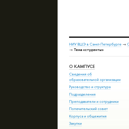
НИУ ВШЭ в Санкт-Петербурге
→
С
→
Тема «студенты»
О КАМПУСЕ
Сведения об
образовательной организации
Руководство и структура
Подразделения
Преподаватели и сотрудники
Попечительский совет
Корпуса и общежития
Закупки