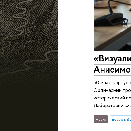
«Визуали
Анисимо
30 мая в корпус
Ординарный про
исторический ис
Лаборатории виз
Наука
новое в 