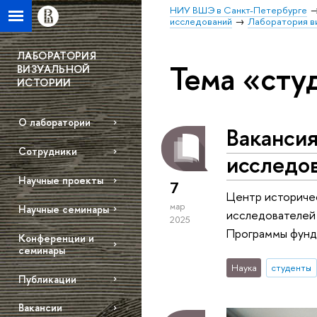
НИУ ВШЭ в Санкт-Петербурге
исследований
Лаборатория в
ЛАБОРАТОРИЯ
Тема «сту
ВИЗУАЛЬНОЙ
ИСТОРИИ
О лаборатории
Вакансия
Сотрудники
исследов
Научные проекты
7
Центр историчес
мар
Научные семинары
исследователей 
2025
Программы фунда
Конференции и
семинары
Наука
студенты
Публикации
Вакансии