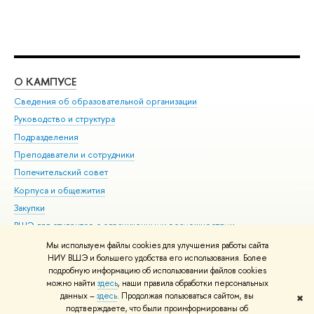
О КАМПУСЕ
ОБ
Сведения об образовательной организации
Мер
Руководство и структура
Мер
Подразделения
Дов
Преподаватели и сотрудники
Ол
Попечительский совет
При
Корпуса и общежития
При
Закупки
Ди
ВШЭ для студентов с ограниченными возможностями
До
здоровья и инвалидностью
Ас
Мы используем файлы cookies для улучшения работы сайта
Версия для слабовидящих
НИУ ВШЭ и большего удобства его использования. Более
Обр
подробную информацию об использовании файлов cookies
Единая платежная страница
можно найти
здесь
, наши правила обработки персональных
данных –
здесь
. Продолжая пользоваться сайтом, вы
✖
Редактору
подтверждаете, что были проинформированы об