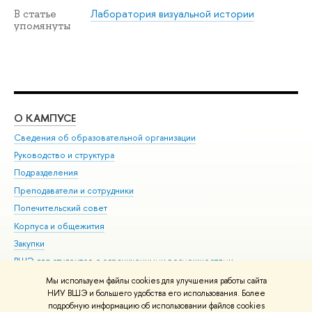
Лаборатория визуальной истории
В статье
упомянуты
О КАМПУСЕ
ОБ
Сведения об образовательной организации
Мер
Руководство и структура
Мер
Подразделения
Дов
Преподаватели и сотрудники
Ол
Попечительский совет
При
Корпуса и общежития
При
Закупки
Ди
ВШЭ для студентов с ограниченными возможностями
До
здоровья и инвалидностью
Ас
Мы используем файлы cookies для улучшения работы сайта
Версия для слабовидящих
НИУ ВШЭ и большего удобства его использования. Более
Обр
подробную информацию об использовании файлов cookies
Единая платежная страница