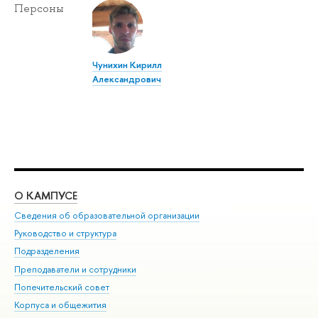
Персоны
Чунихин Кирилл
Александрович
О КАМПУСЕ
ОБ
Сведения об образовательной организации
Мер
Руководство и структура
Мер
Подразделения
Дов
Преподаватели и сотрудники
Ол
Попечительский совет
При
Корпуса и общежития
При