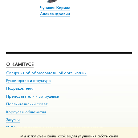
Чунихин Кирилл
Александрович
О КАМПУСЕ
ОБ
Сведения об образовательной организации
Мер
Руководство и структура
Мер
Подразделения
Дов
Преподаватели и сотрудники
Ол
Попечительский совет
При
Корпуса и общежития
При
Закупки
Ди
ВШЭ для студентов с ограниченными возможностями
До
здоровья и инвалидностью
Ас
Мы используем файлы cookies для улучшения работы сайта