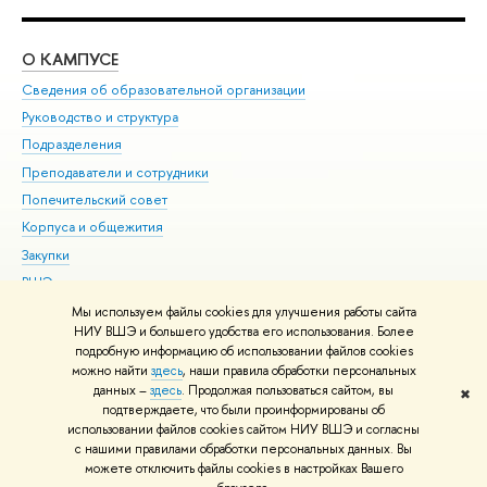
О КАМПУСЕ
ОБ
Сведения об образовательной организации
Мер
Руководство и структура
Мер
Подразделения
Дов
Преподаватели и сотрудники
Ол
Попечительский совет
При
Корпуса и общежития
При
Закупки
Ди
ВШЭ для студентов с ограниченными возможностями
До
здоровья и инвалидностью
Ас
Мы используем файлы cookies для улучшения работы сайта
Версия для слабовидящих
НИУ ВШЭ и большего удобства его использования. Более
Обр
подробную информацию об использовании файлов cookies
Единая платежная страница
можно найти
здесь
, наши правила обработки персональных
данных –
здесь
. Продолжая пользоваться сайтом, вы
✖
Редактору
подтверждаете, что были проинформированы об
© НИУ ВШЭ 1993–2026
Адреса и контакты
Условия использования
использовании файлов cookies сайтом НИУ ВШЭ и согласны
с нашими правилами обработки персональных данных. Вы
материалов
Политика конфиденциальности
Карта сайта
можете отключить файлы cookies в настройках Вашего
Шрифты HSE Sans и HSE Slab разработаны в
Школе дизайна НИУ ВШЭ