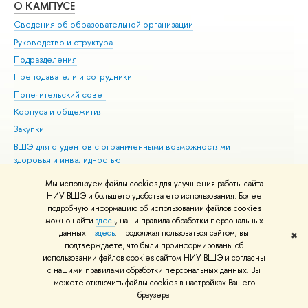
О КАМПУСЕ
ОБ
Сведения об образовательной организации
Мер
Руководство и структура
Мер
Подразделения
Дов
Преподаватели и сотрудники
Ол
Попечительский совет
При
Корпуса и общежития
При
Закупки
Ди
ВШЭ для студентов с ограниченными возможностями
До
здоровья и инвалидностью
Ас
Версия для слабовидящих
Обр
Мы используем файлы cookies для улучшения работы сайта
Единая платежная страница
НИУ ВШЭ и большего удобства его использования. Более
подробную информацию об использовании файлов cookies
можно найти
здесь
, наши правила обработки персональных
Редактору
данных –
здесь
. Продолжая пользоваться сайтом, вы
✖
© НИУ ВШЭ 1993–2026
Адреса и контакты
Условия использования
подтверждаете, что были проинформированы об
материалов
Политика конфиденциальности
Карта сайта
использовании файлов cookies сайтом НИУ ВШЭ и согласны
Шрифты HSE Sans и HSE Slab разработаны в
Школе дизайна НИУ ВШЭ
с нашими правилами обработки персональных данных. Вы
можете отключить файлы cookies в настройках Вашего
браузера.