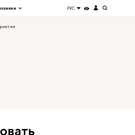
ускники
РУС
риятия
ровать