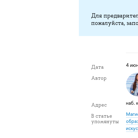
Для предварител
пожалуйста, за
4 июн
Дата
Автор
наб. 
Адрес
Маги
В статье
обра
упомянуты
иску