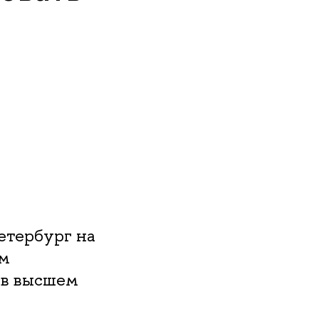
тербург на
ям
 в высшем