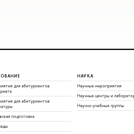
ЗОВАНИЕ
НАУКА
иятия для абитуриентов
Научные мероприятия
вриата
Научные центры и лаборато
иятия для абитуриентов
Научно-учебные группы
ратуры
вская подготовка
иады