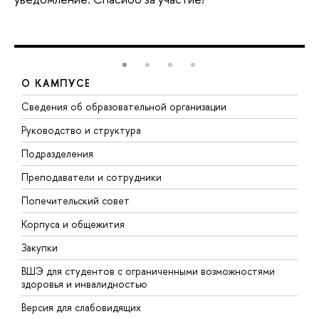
О КАМПУСЕ
Сведения об образовательной организации
М
Руководство и структура
М
Подразделения
Д
Преподаватели и сотрудники
О
Попечительский совет
П
Корпуса и общежития
П
Закупки
Д
ВШЭ для студентов с ограниченными возможностями
Д
здоровья и инвалидностью
А
Версия для слабовидящих
О