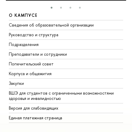
О КАМПУСЕ
Сведения об образовательной организации
М
Руководство и структура
М
Подразделения
Д
Преподаватели и сотрудники
О
Попечительский совет
П
Корпуса и общежития
П
Закупки
Д
ВШЭ для студентов с ограниченными возможностями
Д
здоровья и инвалидностью
А
Версия для слабовидящих
О
Единая платежная страница