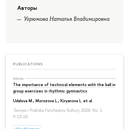
Авторы
Угрюмова Наталья Владимировна
PUBLICATIONS
Article
The importance of technical elements with the ball in
group exercises in rhythmic gymnastics
Udalova M., Morozova L., Kiryanova L. et al.
Teoriya i Praktika Fizicheskoy Kultury. 2026. No. 1.
P. 13-16.
All publications