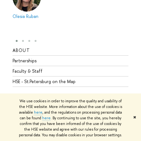
Olesia Ruban
ABOUT
STUD
Partnerships
Intern
Faculty & Staff
Summe
HSE - St.Petersburg on the Map
Prepar
Incomi
We use cookies in order to improve the quality and usability of
Outgo
the HSE website. More information about the use of cookies is
available
here
, and the regulations on processing personal data
✖
can be found
here
. By continuing to use the site, you hereby
confirm that you have been informed of the use of cookies by
© HSE University 1993–2026
Contacts
Copyright
Privacy Policy
the HSE website and agree with our rules for processing
Site Map
personal data. You may disable cookies in your browser settings.