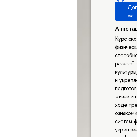
Доп
мат
Аннота
Курс ско
физическ
способно
разнообр
культуры
и укрепл
подготов
жизни и 
ходе пре
ознакоми
систем ф
укреплен