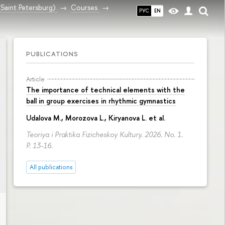
(Saint Petersburg)
Courses
РУС
EN
PUBLICATIONS
Article
The importance of technical elements with the
ball in group exercises in rhythmic gymnastics
Udalova M., Morozova L., Kiryanova L. et al.
Teoriya i Praktika Fizicheskoy Kultury. 2026. No. 1.
P. 13-16.
All publications