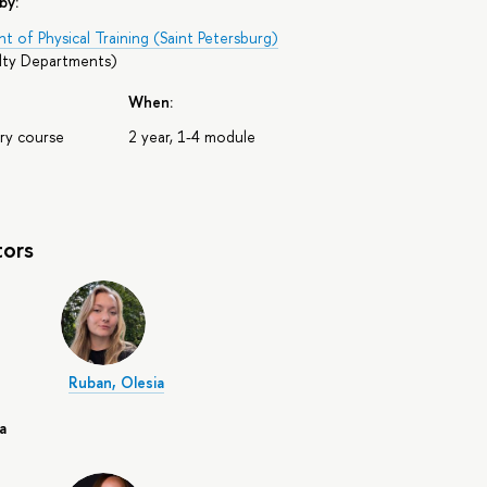
by:
 of Physical Training (Saint Petersburg)
ulty Departments
)
When:
ry course
2 year, 1-4 module
tors
Ruban, Olesia
а