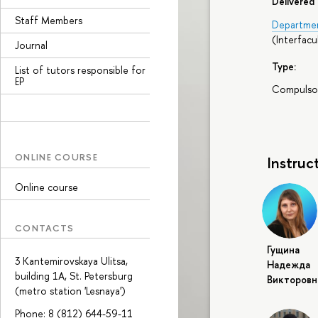
Delivered 
Staff Members
Department
(
Interfac
Journal
Type:
List of tutors responsible for
EP
Compulso
ONLINE COURSE
Instruc
Online course
CONTACTS
Гущина
3 Kantemirovskaya Ulitsa,
Надежда
building 1A, St. Petersburg
Викторовн
(metro station 'Lesnaya')
Phone: 8 (812) 644-59-11