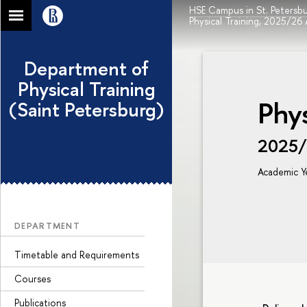
HSE Campus in St. Petersb
Physical Training, 2025/26
Department of
Physical Training
Phys
(Saint Petersburg)
2025
Academic Y
DEPARTMENT
Timetable and Requirements
Courses
Publications