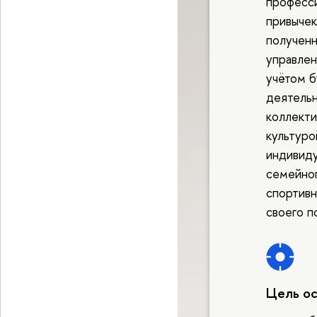
професси
привычек
полученн
управлен
учётом 
деятельн
коллекти
культуро
индивиду
семейног
спортивн
своего п
Цель о