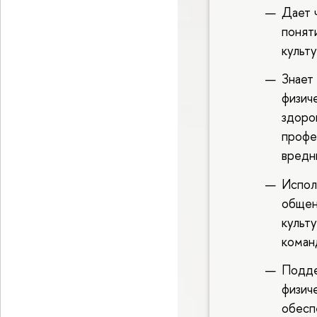
Дает 
понят
культ
Знает
физич
здоро
профе
вредн
Испол
общен
культ
коман
Подде
физич
обесп