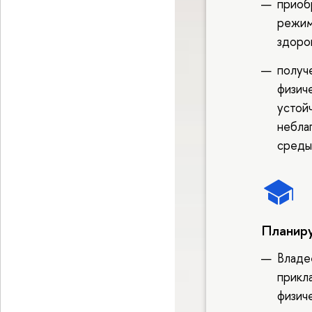
приоб
режим
здоро
получ
физич
устой
небла
среды
Планиру
Владе
прикл
физич