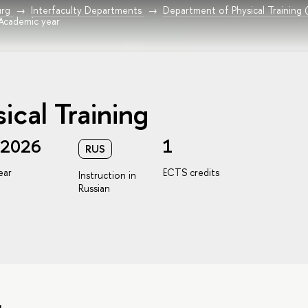
urg
Interfaculty Departments
Department of Physical Training 
 Academic year
ical Training
/2026
1
RUS
ear
ECTS credits
Instruction in
Russian