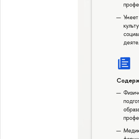
профе
Умеет
культ
социа
деяте
Содерж
Физич
подго
образ
профе
Медик
форми