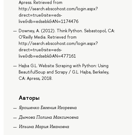
Apress. Retrieved from
http://search.ebscohost.com/login.aspx?
direct=true&site=eds-
live&db=edsebk&AN=1174476
Downey, A. (2012). Think Python. Sebastopol, CA:
O’Reilly Media. Retrieved from
http://search.ebscohost.com/login.aspx?
direct=true&site=eds-
live&db=edsebk&AN=477161
Hajba G.L. Website Scraping with Python: Using
BeautifulSoup and Scrapy / G.L. Hajba, Berkeley,
CA: Apress, 2018.
Авторы
Ярошенко Евгения Игоревна
Дымова Полина Максимовна
Ильина Мария Ивановна