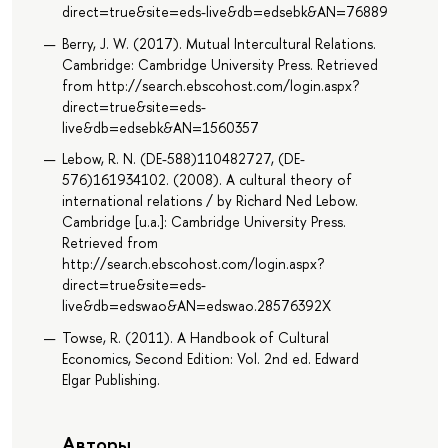
direct=true&site=eds-live&db=edsebk&AN=76889
Berry, J. W. (2017). Mutual Intercultural Relations.
Cambridge: Cambridge University Press. Retrieved
from http://search.ebscohost.com/login.aspx?
direct=true&site=eds-
live&db=edsebk&AN=1560357
Lebow, R. N. (DE-588)110482727, (DE-
576)161934102. (2008). A cultural theory of
international relations / by Richard Ned Lebow.
Cambridge [u.a.]: Cambridge University Press.
Retrieved from
http://search.ebscohost.com/login.aspx?
direct=true&site=eds-
live&db=edswao&AN=edswao.28576392X
Towse, R. (2011). A Handbook of Cultural
Economics, Second Edition: Vol. 2nd ed. Edward
Elgar Publishing.
Авторы