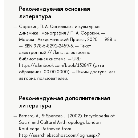
Рекомендуемая основная
литература
Cорокин, П. А. Социальная и культурная
динамика : монография / П. А. Cорокин. —
Москва : Академический Проект, 2020. — 988 с.
— ISBN 978-5-8291-2459-5. — Текст :
электронный // Лань : электронно-
библиотечная система. — URL:
https://e.lanbook.com/book/132847 (дата
обращения: 00.00.0000). — Режим доступа: для
авториз. пользователей.
Рекомендуемая дополнительная
литература
Barnard, A., & Spencer, J. (2002). Encyclopedia of
Social and Cultural Anthropology. London:
Routledge. Retrieved from
http://search.ebscohost.com/login.aspx?