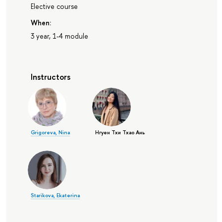
Elective course
When:
3 year, 1-4 module
Instructors
Grigoreva, Nina
Нгуен Тхи Тхао Ань
Starikova, Ekaterina