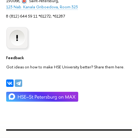
190068,
Saint-Petersburg
,
123 Nab. Kanala Griboedova, Room 323
8 (812) 644 59 11 *61272; *61287
Feedback
Got ideas on how to make HSE University better? Share them here.