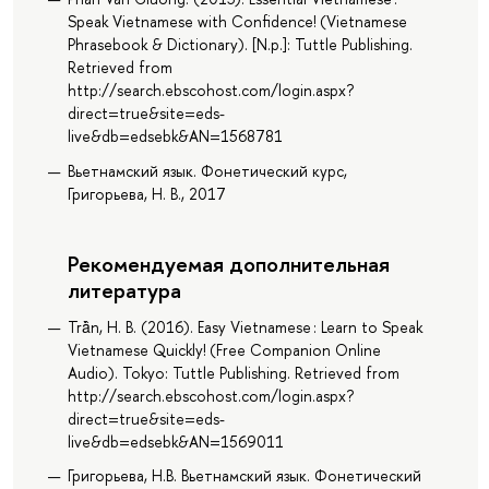
Speak Vietnamese with Confidence! (Vietnamese
Phrasebook & Dictionary). [N.p.]: Tuttle Publishing.
Retrieved from
http://search.ebscohost.com/login.aspx?
direct=true&site=eds-
live&db=edsebk&AN=1568781
Вьетнамский язык. Фонетический курс,
Григорьева, Н. В., 2017
Рекомендуемая дополнительная
литература
Trà̂n, H. B. (2016). Easy Vietnamese : Learn to Speak
Vietnamese Quickly! (Free Companion Online
Audio). Tokyo: Tuttle Publishing. Retrieved from
http://search.ebscohost.com/login.aspx?
direct=true&site=eds-
live&db=edsebk&AN=1569011
Григорьева, Н.В. Вьетнамский язык. Фонетический