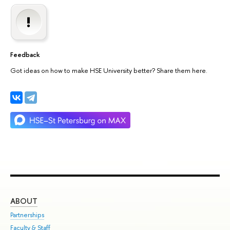
Feedback
Got ideas on how to make HSE University better? Share them here.
ABOUT
ST
Partnerships
Int
Faculty & Staff
Su