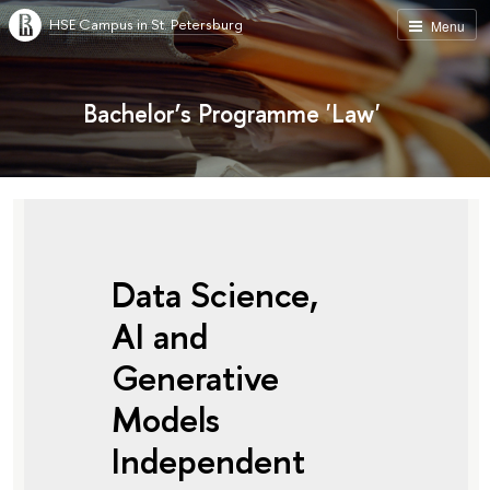
HSE Campus in St. Petersburg
Menu
Bachelor’s Programme 'Law'
Data Science,
AI and
Generative
Models
Independent