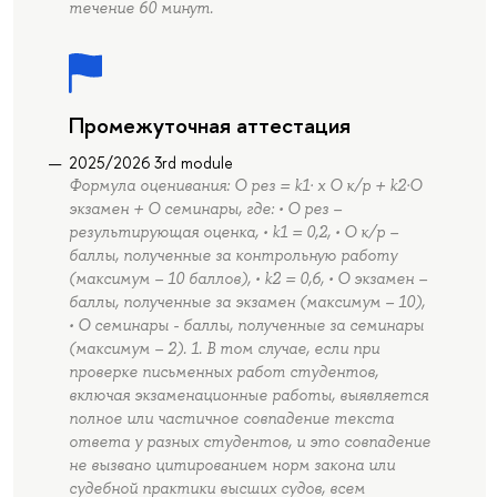
течение 60 минут.
Промежуточная аттестация
2025/2026 3rd module
Формула оценивания: О рез = k1· х О к/р + k2·О
экзамен + О семинары, где: • О рез –
результирующая оценка, • k1 = 0,2, • О к/р –
баллы, полученные за контрольную работу
(максимум – 10 баллов), • k2 = 0,6, • О экзамен –
баллы, полученные за экзамен (максимум – 10),
• О семинары - баллы, полученные за семинары
(максимум – 2). 1. В том случае, если при
проверке письменных работ студентов,
включая экзаменационные работы, выявляется
полное или частичное совпадение текста
ответа у разных студентов, и это совпадение
не вызвано цитированием норм закона или
судебной практики высших судов, всем