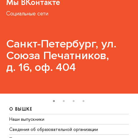
Мы ВКонтакте
Социальные сети
Санкт-Петербург, ул.
Союза Печатников,
д. 16, оф. 404
О ВЫШКЕ
Наши выпускники
Б
Сведения об образовательной организации
М