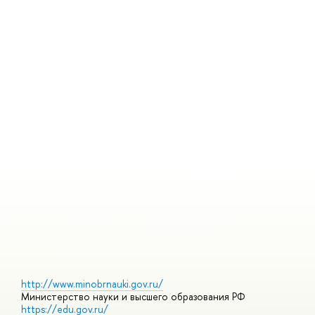
У
П
И
Т
О
И
Ю
Г
С
Д
http://www.minobrnauki.gov.ru/
Министерство науки и высшего образования РФ
https://edu.gov.ru/