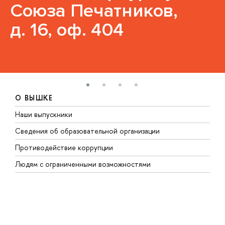
Союза Печатников,
д. 16, оф. 404
О ВЫШКЕ
Наши выпускники
Б
Сведения об образовательной организации
М
Противодействие коррупции
Э
Людям с ограниченными возможностями
М
Д
М
Р