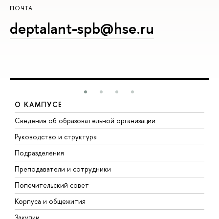
ПОЧТА
deptalant-spb@hse.ru
О КАМПУСЕ
Сведения об образовательной организации
М
Руководство и структура
М
Подразделения
Д
Преподаватели и сотрудники
О
Попечительский совет
П
Корпуса и общежития
П
Закупки
Д