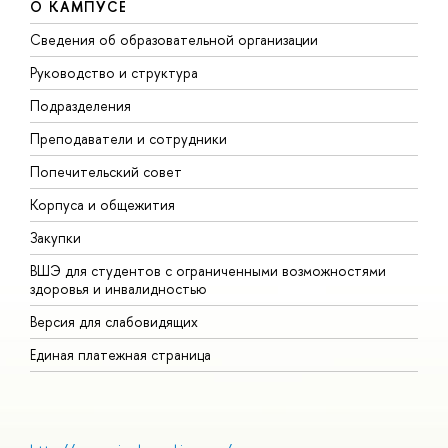
О КАМПУСЕ
Сведения об образовательной организации
М
Руководство и структура
М
Подразделения
Д
Преподаватели и сотрудники
О
Попечительский совет
П
Корпуса и общежития
П
Закупки
Д
ВШЭ для студентов с ограниченными возможностями
Д
здоровья и инвалидностью
А
Версия для слабовидящих
О
Единая платежная страница