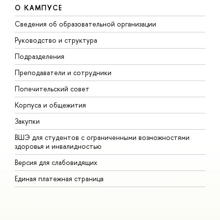
О КАМПУСЕ
Сведения об образовательной организации
М
Руководство и структура
М
Подразделения
Д
Преподаватели и сотрудники
О
Попечительский совет
П
Корпуса и общежития
П
Закупки
Д
ВШЭ для студентов с ограниченными возможностями
Д
здоровья и инвалидностью
А
Версия для слабовидящих
О
Единая платежная страница