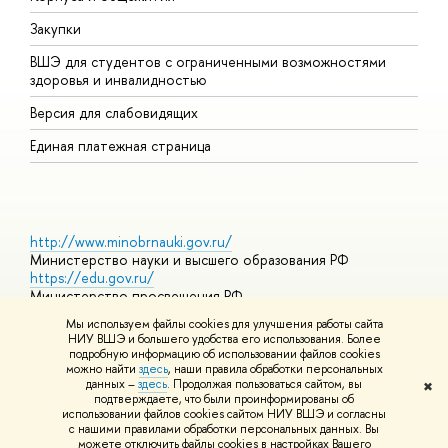
Закупки
Д
ВШЭ для студентов с ограниченными возможностями
Д
здоровья и инвалидностью
А
Версия для слабовидящих
О
Единая платежная страница
http://www.minobrnauki.gov.ru/
Министерство науки и высшего образования РФ
https://edu.gov.ru/
Министерство просвещения РФ
https://elearning.hse.ru/mooc
Мы используем файлы cookies для улучшения работы сайта
Массовые открытые онлайн-курсы
НИУ ВШЭ и большего удобства его использования. Более
подробную информацию об использовании файлов cookies
можно найти
здесь
, наши правила обработки персональных
данных –
здесь
. Продолжая пользоваться сайтом, вы
✖
© НИУ ВШЭ 1993–2026
Адреса и контакты
Условия
подтверждаете, что были проинформированы об
использования материалов
Политика конфиденциальности
Карта
использовании файлов cookies сайтом НИУ ВШЭ и согласны
сайта
с нашими правилами обработки персональных данных. Вы
Шрифты HSE Sans и HSE Slab разработаны в
Школе дизайна НИУ
можете отключить файлы cookies в настройках Вашего