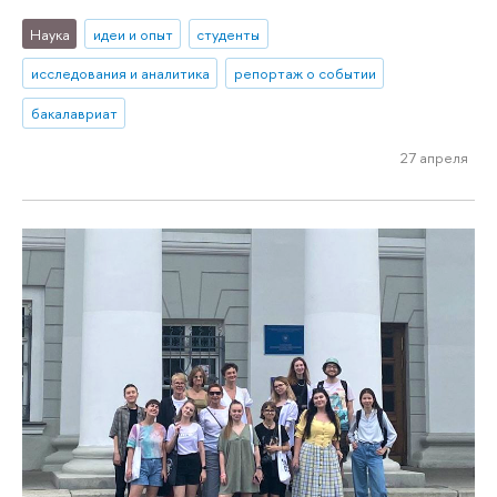
Наука
идеи и опыт
студенты
исследования и аналитика
репортаж о событии
бакалавриат
27 апреля