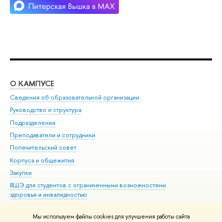
О КАМПУСЕ
ОБ
Сведения об образовательной организации
Мер
Руководство и структура
Мер
Подразделения
Дов
Преподаватели и сотрудники
Ол
Попечительский совет
При
Корпуса и общежития
При
Закупки
Ди
ВШЭ для студентов с ограниченными возможностями
До
здоровья и инвалидностью
Ас
Версия для слабовидящих
Обр
Мы используем файлы cookies для улучшения работы сайта
Единая платежная страница