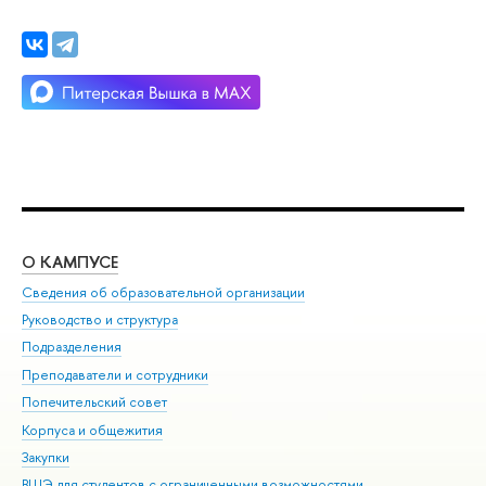
О КАМПУСЕ
ОБ
Сведения об образовательной организации
Мер
Руководство и структура
Мер
Подразделения
Дов
Преподаватели и сотрудники
Ол
Попечительский совет
При
Корпуса и общежития
При
Закупки
Ди
ВШЭ для студентов с ограниченными возможностями
До