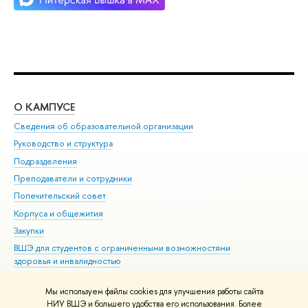
О КАМПУСЕ
ОБ
Сведения об образовательной организации
Мер
Руководство и структура
Мер
Подразделения
Дов
Преподаватели и сотрудники
Ол
Попечительский совет
При
Корпуса и общежития
При
Закупки
Ди
ВШЭ для студентов с ограниченными возможностями
До
здоровья и инвалидностью
Ас
Версия для слабовидящих
Обр
Мы используем файлы cookies для улучшения работы сайта
Единая платежная страница
НИУ ВШЭ и большего удобства его использования. Более