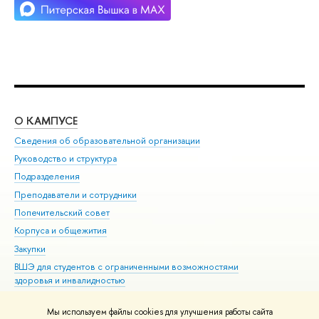
О КАМПУСЕ
ОБ
Сведения об образовательной организации
Мер
Руководство и структура
Мер
Подразделения
Дов
Преподаватели и сотрудники
Ол
Попечительский совет
При
Корпуса и общежития
При
Закупки
Ди
ВШЭ для студентов с ограниченными возможностями
До
здоровья и инвалидностью
Ас
Версия для слабовидящих
Обр
Мы используем файлы cookies для улучшения работы сайта
Единая платежная страница