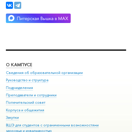
О КАМПУСЕ
ОБ
Сведения об образовательной организации
Мер
Руководство и структура
Мер
Подразделения
Дов
Преподаватели и сотрудники
Ол
Попечительский совет
При
Корпуса и общежития
При
Закупки
Ди
ВШЭ для студентов с ограниченными возможностями
До
здоровья и инвалидностью