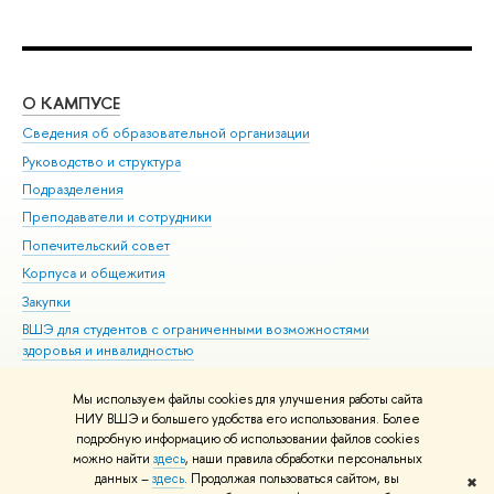
О КАМПУСЕ
ОБ
Сведения об образовательной организации
Мер
Руководство и структура
Мер
Подразделения
Дов
Преподаватели и сотрудники
Ол
Попечительский совет
При
Корпуса и общежития
При
Закупки
Ди
ВШЭ для студентов с ограниченными возможностями
До
здоровья и инвалидностью
Ас
Версия для слабовидящих
Обр
Мы используем файлы cookies для улучшения работы сайта
Единая платежная страница
НИУ ВШЭ и большего удобства его использования. Более
подробную информацию об использовании файлов cookies
можно найти
здесь
, наши правила обработки персональных
данных –
здесь
. Продолжая пользоваться сайтом, вы
✖