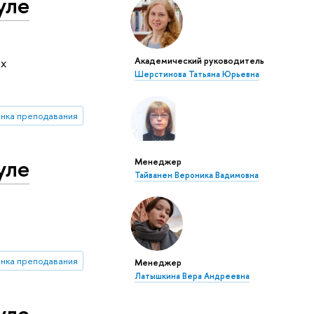
уле
Академический руководитель
их
Шерстинова Татьяна Юрьевна
енка преподавания
уле
Менеджер
Тайванен Вероника Вадимовна
енка преподавания
Менеджер
Латышкина Вера Андреевна
уле