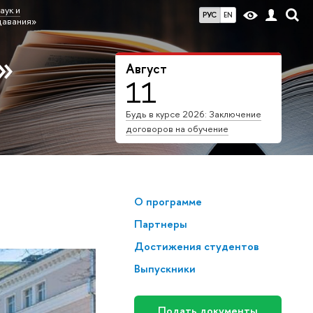
аук и
РУС
EN
давания»
»
Август
11
Будь в курсе 2026: Заключение
договоров на обучение
О программе
Партнеры
Достижения студентов
Выпускники
Подать документы