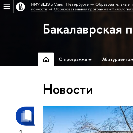
НИУ ВШЭ в Санкт-Петербурге
Образовательные п
искусств
Образовательная программа «Филология»
Бакалаврская 
О программе
Абитуриента
Новости
1