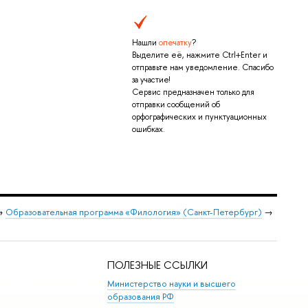
Нашли
опечатку
?
Выделите её, нажмите Ctrl+Enter и
отправьте нам уведомление. Спасибо
за участие!
Сервис предназначен только для
отправки сообщений об
орфографических и пунктуационных
ошибках.
→
Образовательная программа «Филология» (Санкт-Петербург)
→
ПОЛЕЗНЫЕ ССЫЛКИ
Министерство науки и высшего
образования РФ