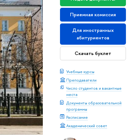
Приемная комиссия
Для иностранных
абитуриентов
Скачать буклет
Учебные курсы
Преподаватели
Число студентов и вакантные
места
Документы образовательной
программы
Расписание
Академический совет