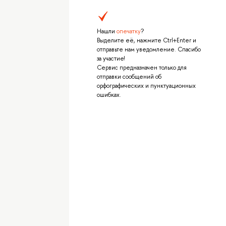
Нашли
опечатку
?
Выделите её, нажмите Ctrl+Enter и
отправьте нам уведомление. Спасибо
за участие!
Сервис предназначен только для
отправки сообщений об
орфографических и пунктуационных
ошибках.