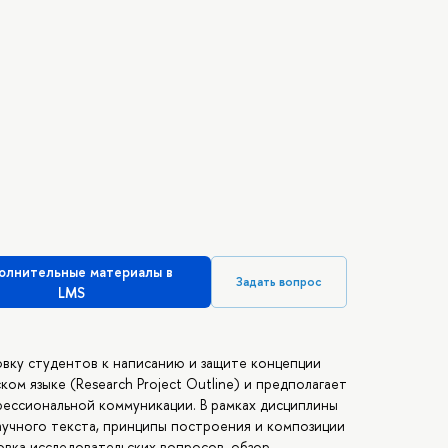
олнительные материалы в
Задать вопрос
LMS
вку студентов к написанию и защите концепции
ом языке (Research Project Outline) и предполагает
фессиональной коммуникации. В рамках дисциплины
аучного текста, принципы построения и композиции
овка исследовательских вопросов, обзор