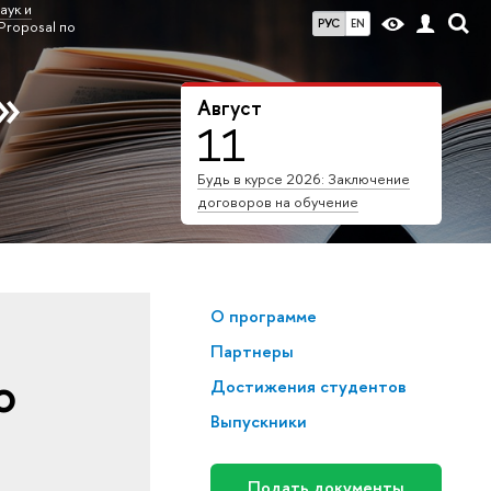
аук и
РУС
EN
Proposal по
»
Август
11
Будь в курсе 2026: Заключение
договоров на обучение
О программе
Партнеры
о
Достижения студентов
Выпускники
Подать документы