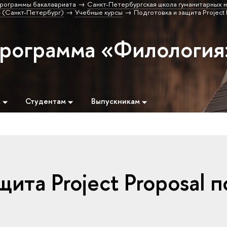
рограммы бакалавриата
Санкт-Петербургская школа гуманитарных н
 (Санкт-Петербург)
Учебные курсы
Подготовка и защита Project 
программа «Филология
м
Студентам
Выпускникам
ита Project Proposal п