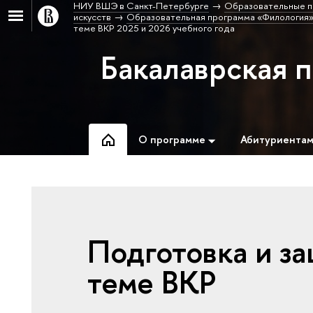
НИУ ВШЭ в Санкт-Петербурге
Образовательные п
искусств
Образовательная программа «Филология»
теме ВКР 2025 и 2026 учебного года
Бакалаврская 
О программе
Абитуриента
Подготовка и защ
теме ВКР