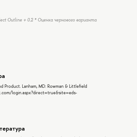
ect Outline + 0.2 * Оценка чернового варианта
ра
and Product. Lanham, MD: Rowman & Littlefield
st.com/login.aspx?direct=true&site=eds-
тература