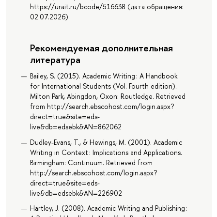
https://urait.ru/bcode/516638 (дата обращения:
02.07.2026).
Рекомендуемая дополнительная
литература
Bailey, S. (2015). Academic Writing : A Handbook
for International Students (Vol. Fourth edition).
Milton Park, Abingdon, Oxon: Routledge. Retrieved
from http://search.ebscohost.com/login.aspx?
direct=true&site=eds-
live&db=edsebk&AN=862062
Dudley-Evans, T., & Hewings, M. (2001). Academic
Writing in Context : Implications and Applications.
Birmingham: Continuum. Retrieved from
http://search.ebscohost.com/login.aspx?
direct=true&site=eds-
live&db=edsebk&AN=226902
Hartley, J. (2008). Academic Writing and Publishing :