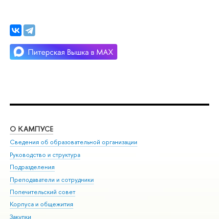
О КАМПУСЕ
ОБ
Сведения об образовательной организации
Мер
Руководство и структура
Мер
Подразделения
Дов
Преподаватели и сотрудники
Ол
Попечительский совет
При
Корпуса и общежития
При
Закупки
Ди