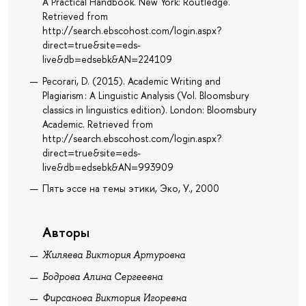
A Practical Handbook. New York: Routledge.
Retrieved from
http://search.ebscohost.com/login.aspx?
direct=true&site=eds-
live&db=edsebk&AN=224109
Pecorari, D. (2015). Academic Writing and
Plagiarism : A Linguistic Analysis (Vol. Bloomsbury
classics in linguistics edition). London: Bloomsbury
Academic. Retrieved from
http://search.ebscohost.com/login.aspx?
direct=true&site=eds-
live&db=edsebk&AN=993909
Пять эссе на темы этики, Эко, У., 2000
Авторы
Жиляева Виктория Артуровна
Бодрова Алина Сергеевна
Фирсанова Виктория Игоревна