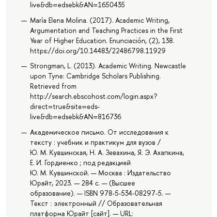
live&db=edsebk&AN=1650435
María Elena Molina. (2017). Academic Writing,
Argumentation and Teaching Practices in the First
Year of Higher Education. Enunciación, (2), 138.
https://doi.org/10.14483/22486798.11929
Strongman, L. (2013). Academic Writing. Newcastle
upon Tyne: Cambridge Scholars Publishing.
Retrieved from
http://search.ebscohost.com/login.aspx?
direct=true&site=eds-
live&db=edsebk&AN=816736
Академическое письмо. От исследования к
тексту : учебник и практикум для вузов /
Ю. М. Кувшинская, Н. А. Зевахина, Я. Э. Ахапкина,
Е. И. Гордиенко ; под редакцией
Ю. М. Кувшинской. — Москва : Издательство
Юрайт, 2023. — 284 с. — (Высшее
образование). — ISBN 978-5-534-08297-5. —
Текст : электронный // Образовательная
платформа Юрайт [сайт]. — URL: