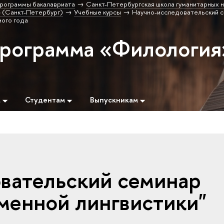
рограммы бакалавриата
Санкт-Петербургская школа гуманитарных н
 (Санкт-Петербург)
Учебные курсы
Научно-исследовательский 
ного года
программа «Филология
м
Студентам
Выпускникам
вательский семинар
менной лингвистики"