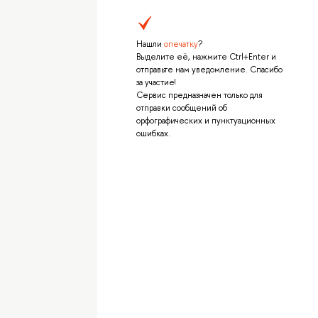
Нашли
опечатку
?
Выделите её, нажмите Ctrl+Enter и
отправьте нам уведомление. Спасибо
за участие!
Сервис предназначен только для
отправки сообщений об
орфографических и пунктуационных
ошибках.