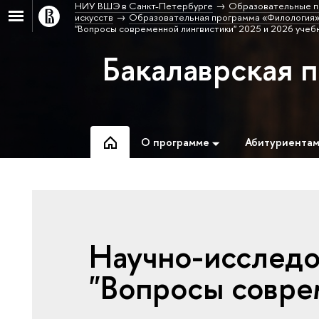
НИУ ВШЭ в Санкт-Петербурге
Образовательные п
искусств
Образовательная программа «Филология»
"Вопросы современной лингвистики" 2025 и 2026 учеб
Бакалаврская 
О программе
Абитуриента
Научно-исследо
"Вопросы совре