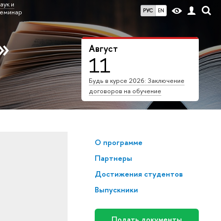
аук и
РУС
EN
семинар
»
Август
11
Будь в курсе 2026: Заключение
договоров на обучение
О программе
Партнеры
Достижения студентов
Выпускники
Подать документы