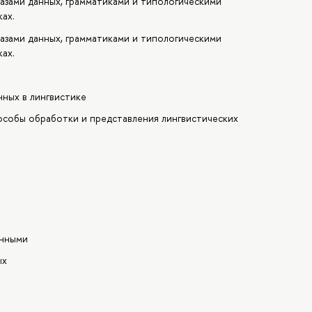
азами данных, грамматиками и типологическими
ках.
азами данных, грамматиками и типологическими
ках.
ных в лингвистике
особы обработки и представления лингвистических
анными
ых