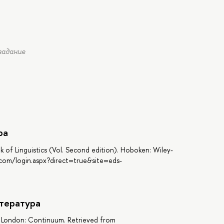
 задание
ра
k of Linguistics (Vol. Second edition). Hoboken: Wiley-
t.com/login.aspx?direct=true&site=eds-
тература
s. London: Continuum. Retrieved from