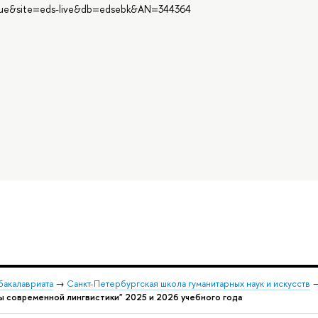
=true&site=eds-live&db=edsebk&AN=344364
бакалавриата
→
Санкт-Петербургская школа гуманитарных наук и искусств
 современной лингвистики" 2025 и 2026 учебного года